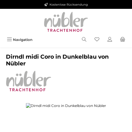
Kostenlose Rücksendung
Zum Hauptinhalt springen
Navigation
Dirndl midi Coro in Dunkelblau von
Nübler
Bildergalerie überspringen