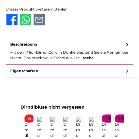
Dieses Produkt weiterempfehlen:
Beschreibung
Mit dem Midi-Dirndl Coro in Dunkelblau sind Sie die Königin der
Nacht. Das prachtvolle Dirndl aus Jac…
Mehr
Eigenschaften
Produktgalerie überspringen
Dirndlbluse nicht vergessen
Rabatt
%
TOP SELLER
TOP SELL