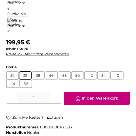
Regulärer Preis:
199,95 €
Inhalt:
1 Stück
Preise inkl. MwSt. zzgl. Versandkosten
auswählen
Größe
52
32
38
46
48
50
42
34
40
44
36
Produkt Anzahl: Gib den gewünschten Wert ein oder benutze die Schaltflächen
In den Warenkorb
Zum Merkzettel hinzufügen
Produktnummer:
80000000431503
Hersteller:
Nübler