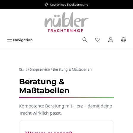
Kostenlose Rücksendung
Zum Hauptinhalt springen
Navigation
Start
/
Shopservice
/
Beratung & Maßtabellen
Beratung &
Maßtabellen
Kompetente Beratung mit Herz – damit deine
Tracht wirklich passt.