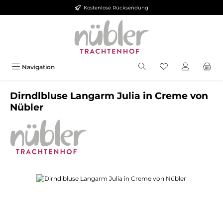
Kostenlose Rücksendung
Zum Hauptinhalt springen
Navigation
Dirndlbluse Langarm Julia in Creme von
Nübler
Bildergalerie überspringen