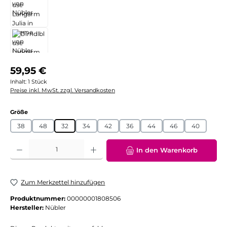
Regulärer Preis:
59,95 €
Inhalt:
1 Stück
Preise inkl. MwSt. zzgl. Versandkosten
auswählen
Größe
38
48
32
34
42
36
44
46
40
Produkt Anzahl: Gib den gewünschten Wert ein oder benutze die Schaltflächen
In den Warenkorb
Zum Merkzettel hinzufügen
Produktnummer:
00000001808506
Hersteller:
Nübler