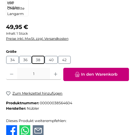
Regulärer Preis:
49,95 €
Inhalt:
1 Stück
Preise inkl. MwSt. zzgl. Versandkosten
auswählen
Größe
34
36
38
40
42
Produkt Anzahl: Gib den gewünschten Wert ein oder benutze die Schaltflächen
In den Warenkorb
Zum Merkzettel hinzufügen
Produktnummer:
00000038564604
Hersteller:
Nübler
Dieses Produkt weiterempfehlen: