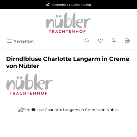
Kostenlose Rücksendung
Zum Hauptinhalt springen
Navigation
Dirndlbluse Charlotte Langarm in Creme
von Nübler
Bildergalerie überspringen