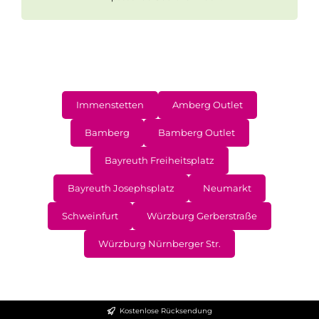
Immenstetten
Amberg Outlet
Bamberg
Bamberg Outlet
Bayreuth Freiheitsplatz
Bayreuth Josephsplatz
Neumarkt
Schweinfurt
Würzburg Gerberstraße
Würzburg Nürnberger Str.
Kostenlose Rücksendung