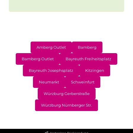
Amberg Outlet
Bamberg
Bamberg Outlet
Bayreuth Freiheitsplatz
Bayreuth Josephsplatz
Kitzingen
Neumarkt
Schweinfurt
Würzburg Gerberstraße
Würzburg Nürnberger Str.