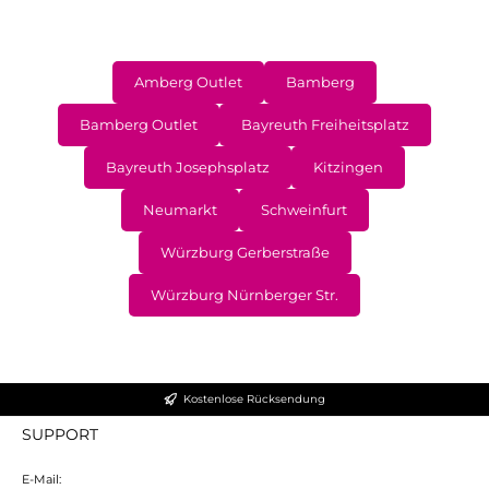
Amberg Outlet
Bamberg
Bamberg Outlet
Bayreuth Freiheitsplatz
Bayreuth Josephsplatz
Kitzingen
Neumarkt
Schweinfurt
Würzburg Gerberstraße
Würzburg Nürnberger Str.
Kostenlose Rücksendung
SUPPORT
E-Mail: