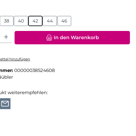
hlen
38
40
42
44
46
hl: Gib den gewünschten Wert ein oder benutze die Schaltfläche
In den Warenkorb
ttel hinzufügen
mmer:
00000038524608
Nübler
ukt weiterempfehlen: