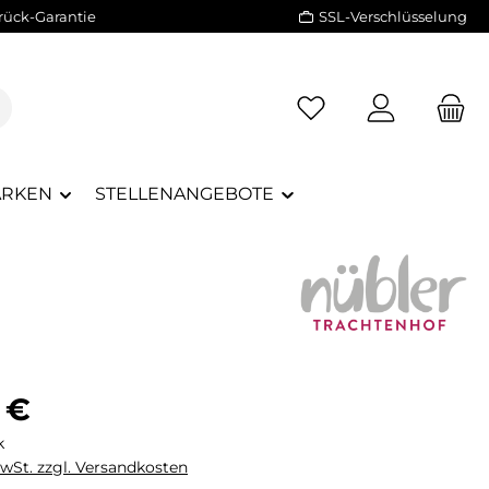
rück-Garantie
SSL-Verschlüsselung
RKEN
STELLENANGEBOTE
eis:
 €
k
MwSt. zzgl. Versandkosten