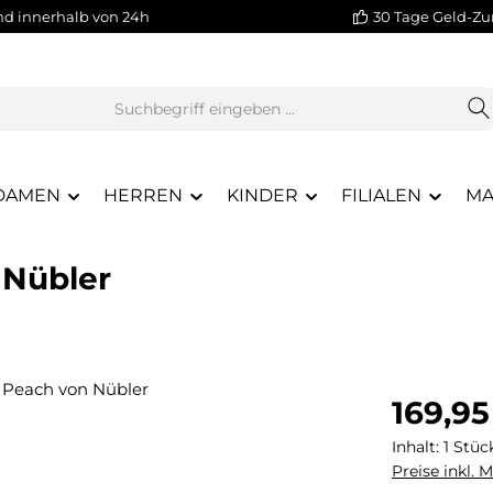
nd innerhalb von 24h
30 Tage Geld-Zu
DAMEN
HERREN
KINDER
FILIALEN
MA
 Nübler
Regulärer Pr
169,95
Inhalt:
1 Stüc
Preise inkl. 