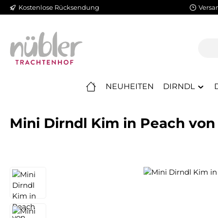
Kostenlose Rücksendung
Versa
m Hauptinhalt springen
Zur Suche springen
Zur Hauptnavigation springen
NEUHEITEN
DIRNDL
Mini Dirndl Kim in Peach von
Bildergalerie überspringen