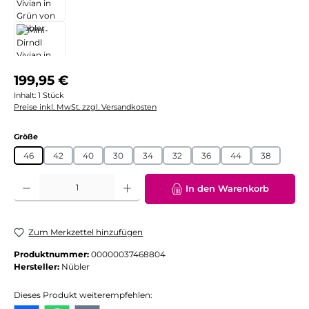
Regulärer Preis:
199,95 €
Inhalt:
1 Stück
Preise inkl. MwSt. zzgl. Versandkosten
auswählen
Größe
46
42
40
30
34
32
36
44
38
Produkt Anzahl: Gib den gewünschten Wert ein oder benutze die Schaltflächen
In den Warenkorb
Zum Merkzettel hinzufügen
Produktnummer:
00000037468804
Hersteller:
Nübler
Dieses Produkt weiterempfehlen: