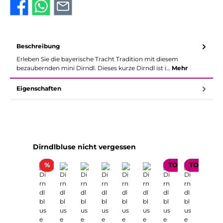
Beschreibung
Erleben Sie die bayerische Tracht Tradition mit diesem
bezaubernden mini Dirndl. Dieses kurze Dirndl ist i…
Mehr
Eigenschaften
Produktgalerie überspringen
Dirndlbluse nicht vergessen
Rabatt
%
TOP SELLER
TOP SELL
TOP