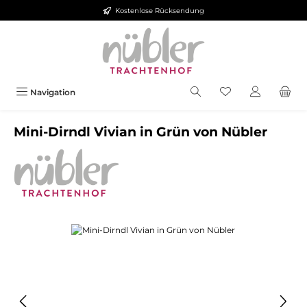
Kostenlose Rücksendung
Zum Hauptinhalt springen
Navigation
Mini-Dirndl Vivian in Grün von Nübler
Bildergalerie überspringen