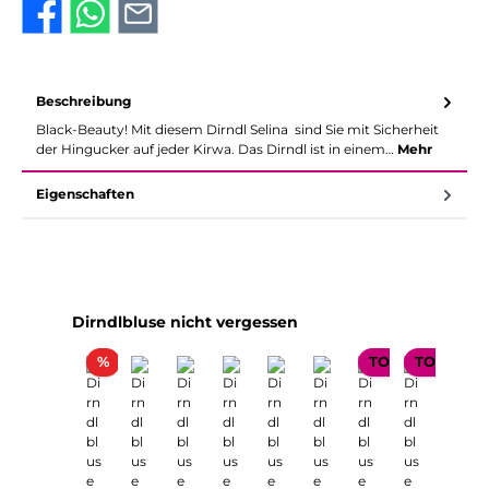
Beschreibung
Black-Beauty! Mit diesem Dirndl Selina sind Sie mit Sicherheit
der Hingucker auf jeder Kirwa. Das Dirndl ist in einem…
Mehr
Eigenschaften
Produktgalerie überspringen
Dirndlbluse nicht vergessen
Rabatt
%
TOP SELLER
TOP SELL