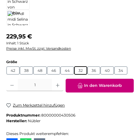
Regulärer Preis:
229,95 €
Inhalt:
1 Stück
Preise inkl. MwSt. zzgl. Versandkosten
auswählen
Größe
42
38
48
46
44
32
36
40
34
Produkt Anzahl: Gib den gewünschten Wert ein oder benutze die Schaltflächen
In den Warenkorb
Zum Merkzettel hinzufügen
Produktnummer:
80000000430506
Hersteller:
Nübler
Dieses Produkt weiterempfehlen: