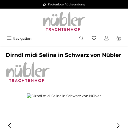
Kostenlose Rücksendung
Zum Hauptinhalt springen
Navigation
Dirndl midi Selina in Schwarz von Nübler
Bildergalerie überspringen