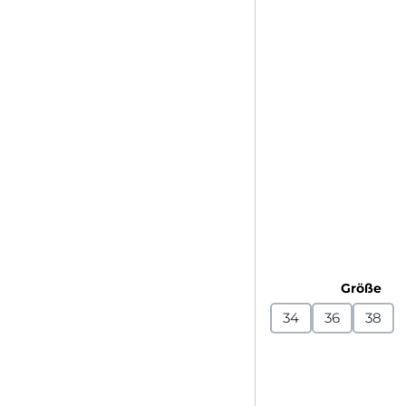
au
Größe
34
36
38