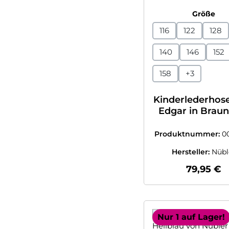
au
Größe
116
122
128
140
146
152
158
+
3
Kinderlederhos
Edgar in Braun
Nübler
Produktnummer:
0
7993801
Hersteller:
Nübl
Regulärer
79,95 €
Nur 1 auf Lager!