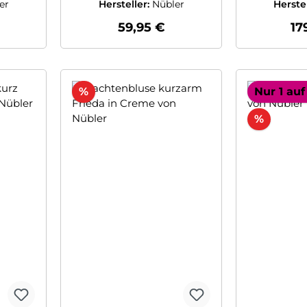
er
Hersteller:
Nübler
Herste
 Preis:
Regulärer Preis:
Re
59,95 €
17
Rabatt
%
Nur 1 auf
Rabatt
%