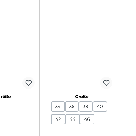
auswählen
auswählen
Größe
Größe
34
36
38
40
42
44
46