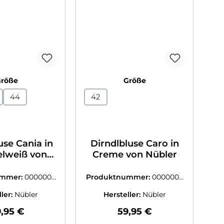
auswählen
auswählen
Größe
Größe
44
42
use Cania in
Dirndlbluse Caro in
lweiß von
Creme von Nübler
übler
ummer:
0000003
Produktnummer:
0000003
188809
9190307
ller:
Nübler
Hersteller:
Nübler
gulärer Preis:
Regulärer Preis:
,95 €
59,95 €