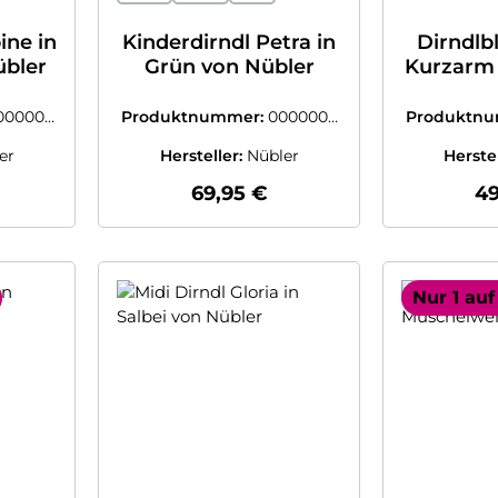
ine in
Kinderdirndl Petra in
Dirndlbl
übler
Grün von Nübler
Kurzarm 
N
000003
Produktnummer:
0000003
Produktn
8471407
8
er
Hersteller:
Nübler
Herste
 Preis:
Regulärer Preis:
Re
69,95 €
49
Nur 1 auf