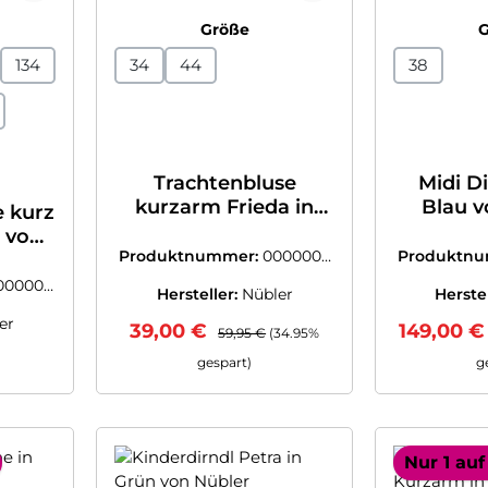
swählen
auswählen
Größe
134
34
44
38
Trachtenbluse
Midi Di
kurzarm Frieda in
Blau v
e kurz
Creme von Nübler
 von
Produktnummer:
0000003
Produktn
7873004
7
000003
Hersteller:
Nübler
Herste
er
Verkaufspreis:
Regulärer Preis:
Verkaufsp
39,00 €
149,00 
59,95 €
(34.95%
 Preis:
gespart)
g
Nur 1 auf