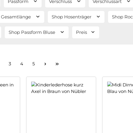
Passform
Verschluss
Verschlussart
 Gesamtlänge
Shop Hosenträger
Shop Roc
Shop Passform Bluse
Preis
eite
Seite
Seite
Seite
3
4
5