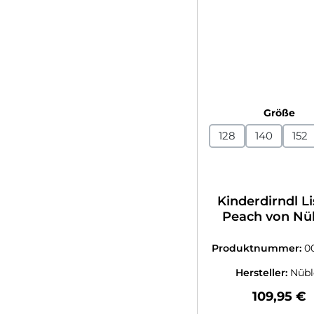
au
Größe
128
140
152
Kinderdirndl Li
Peach von Nü
Produktnummer:
0
8389108
Hersteller:
Nübl
Regulärer
109,95 €