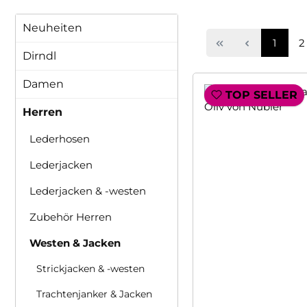
Neuheiten
Seite
S
1
2
Dirndl
Damen
TOP SELLER
Herren
Lederhosen
Lederjacken
Lederjacken & -westen
Zubehör Herren
Westen & Jacken
Strickjacken & -westen
Trachtenjanker & Jacken