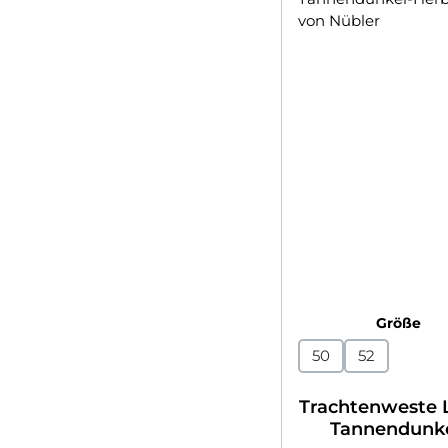
au
Größe
50
52
Trachtenweste 
Tannendunke