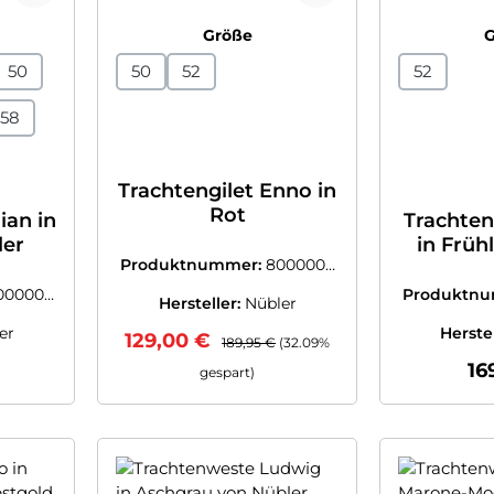
swählen
auswählen
Größe
50
50
52
52
58
Trachtengilet Enno in
Rot
ian in
Trachten
ler
in Früh
Produktnummer:
8000000
Schiefer
0977100
000003
Produktn
Hersteller:
Nübler
9
er
Herste
Verkaufspreis:
Regulärer Preis:
129,00 €
189,95 €
(32.09%
 Preis:
Re
16
gespart)