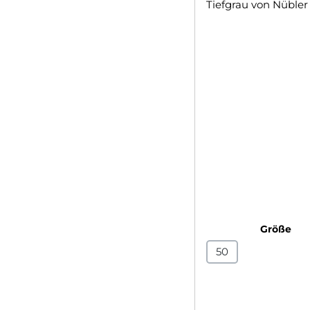
au
Größe
50