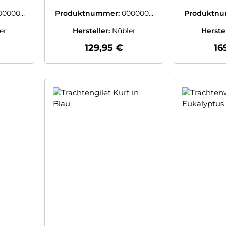
von
von Nübler
N
000003
Produktnummer:
0000003
Produktn
8933400
9
er
Hersteller:
Nübler
Herste
 Preis:
Regulärer Preis:
Re
129,95 €
16