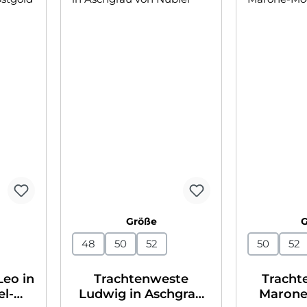
swählen
auswählen
Größe
48
50
52
50
52
Leo in
Trachtenweste
Tracht
l-
Ludwig in Aschgrau
Marone