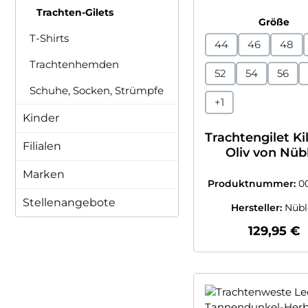
Trachten-Gilets
au
Größe
T-Shirts
44
46
48
Trachtenhemden
52
54
56
Schuhe, Socken, Strümpfe
+
1
Kinder
Trachtengilet Kil
Filialen
Oliv von Nüb
Marken
Produktnummer:
0
7795405
Stellenangebote
Hersteller:
Nübl
Regulärer
129,95 €