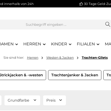
nd innerhalb von 24h
30 Tage Geld-Zu
DAMEN
HERREN
KINDER
FILIALEN
MA
Sie sind hier:
Herren
Westen & Jacken
Trachten-Gilets
Strickjacken & -westen
Trachtenjanker & Jacken
Tr
Grundfarbe
Preis