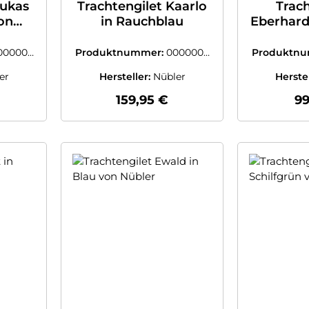
Lukas
Trachtengilet Kaarlo
Trach
von
in Rauchblau
Eberhard
von
000003
Produktnummer:
0000003
Produktn
9249609
7
er
Hersteller:
Nübler
Herste
 Preis:
Regulärer Preis:
Re
159,95 €
99