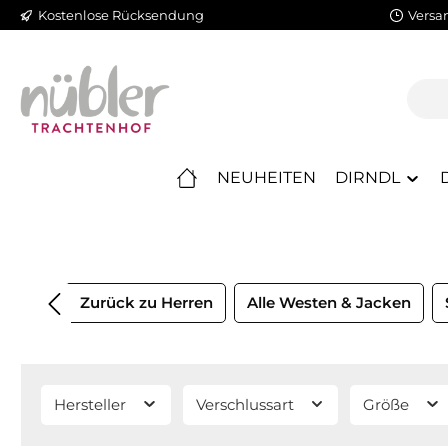
Kostenlose Rücksendung
Versa
m Hauptinhalt springen
Zur Suche springen
Zur Hauptnavigation springen
NEUHEITEN
DIRNDL
Zurück zu Herren
Alle Westen & Jacken
Hersteller
Verschlussart
Größe