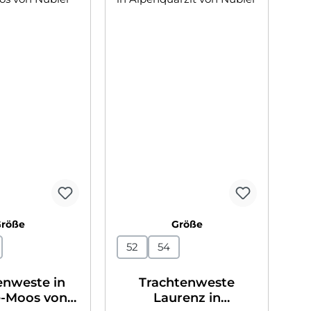
auswählen
auswählen
Größe
Größe
52
54
enweste in
Trachtenweste
-Moos von
Laurenz in