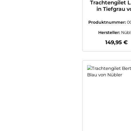
Trachtengilet 
in Tiefgrau 
Nübler
Produktnummer:
0
8940507
Hersteller:
Nübl
Regulärer
149,95 €