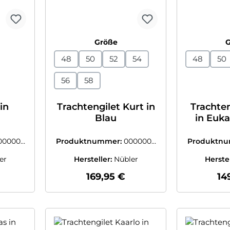
swählen
auswählen
Größe
48
50
52
54
48
50
56
58
in
Trachtengilet Kurt in
Trachte
Blau
in Euka
N
000003
Produktnummer:
0000003
Produktn
9253309
8
er
Hersteller:
Nübler
Herste
 Preis:
Regulärer Preis:
Re
169,95 €
14