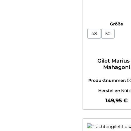
au
Größe
48
50
Gilet Marius 
Mahagoni
Produktnummer:
0
9204905
Hersteller:
Nübl
Regulärer
149,95 €