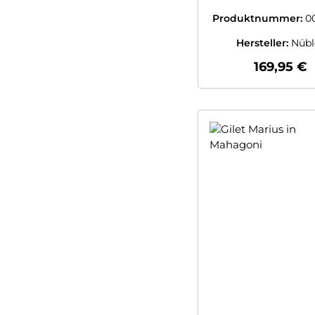
Herbstgold 
Nübler
Produktnummer:
0
9197702
Hersteller:
Nübl
Regulärer
169,95 €