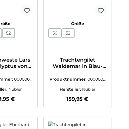
auswählen
auswählen
Größe
Größe
52
50
52
nweste Lars
Trachtengilet
lyptus von
Waldemar in Blau-
übler
Silber von Nübler
ummer:
0000003
Produktnummer:
0000003
941603
8706004
ller:
Nübler
Hersteller:
Nübler
gulärer Preis:
Regulärer Preis:
9,95 €
159,95 €