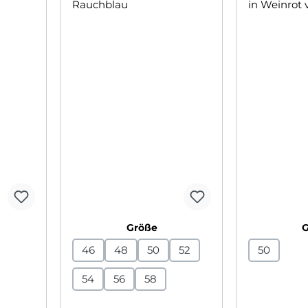
swählen
auswählen
Größe
46
48
50
52
50
54
56
58