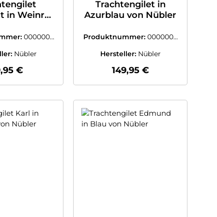
tengilet
Trachtengilet in
t in Weinrot
Azurblau von Nübler
 Nübler
ummer:
0000003
Produktnummer:
0000003
527006
9414700
ller:
Nübler
Hersteller:
Nübler
gulärer Preis:
Regulärer Preis:
,95 €
149,95 €