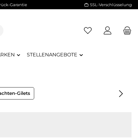
rück-Garantie
SSL-Verschlüsselung
RKEN
STELLENANGEBOTE
achten-Gilets