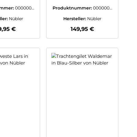
übler
Alpenquarzit von
Nübler
ummer:
0000003
Produktnummer:
0000003
196507
8938207
ller:
Nübler
Hersteller:
Nübler
gulärer Preis:
Regulärer Preis:
9,95 €
149,95 €