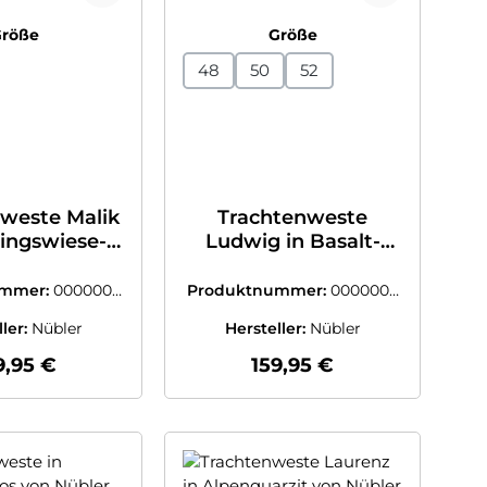
auswählen
auswählen
Größe
Größe
48
50
52
weste Malik
Trachtenweste
lingswiese-
Ludwig in Basalt-
 von Nübler
Tabakgold von
Nübler
ummer:
0000003
Produktnummer:
0000003
203809
9200006
ller:
Nübler
Hersteller:
Nübler
gulärer Preis:
Regulärer Preis:
9,95 €
159,95 €