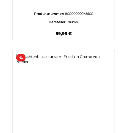
Produktnummer:
80000000948100
Hersteller:
Nübler
Regulärer Preis:
59,95 €
Rabatt
%