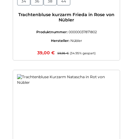
34
36
38
44
Trachtenbluse kurzarm Frieda in Rose von
Nübler
Produktnummer:
00000037871802
Hersteller:
Nübler
Verkaufspreis:
39,00 €
Regulärer Preis:
59,95 €
(34.95% gespart)