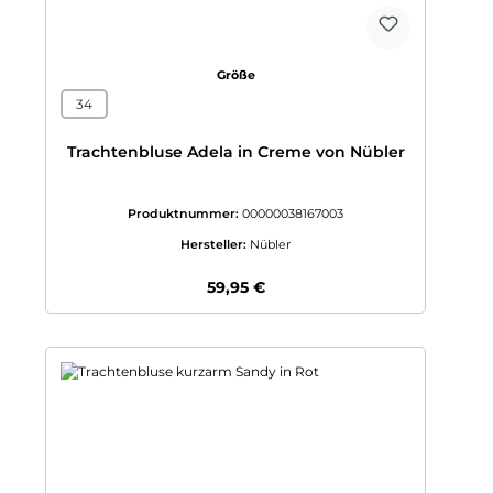
auswählen
Größe
34
Trachtenbluse Adela in Creme von Nübler
Produktnummer:
00000038167003
Hersteller:
Nübler
Regulärer Preis:
59,95 €