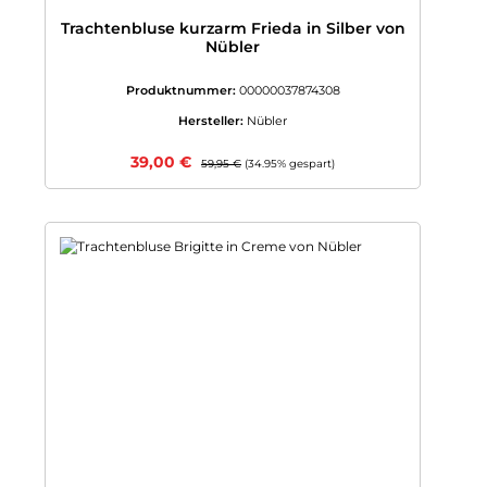
Trachtenbluse kurzarm Frieda in Silber von
Nübler
Produktnummer:
00000037874308
Hersteller:
Nübler
Verkaufspreis:
39,00 €
Regulärer Preis:
59,95 €
(34.95% gespart)