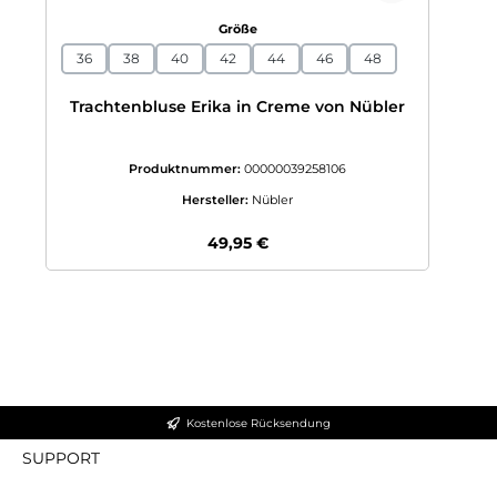
auswählen
Größe
36
38
40
42
44
46
48
Trachtenbluse Erika in Creme von Nübler
Produktnummer:
00000039258106
Hersteller:
Nübler
Regulärer Preis:
49,95 €
Kostenlose Rücksendung
SUPPORT