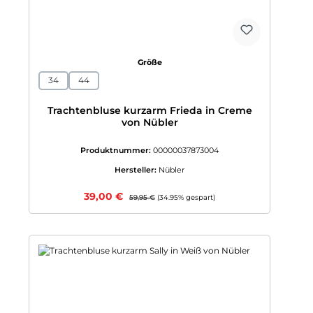
auswählen
Größe
34
44
Trachtenbluse kurzarm Frieda in Creme
von Nübler
Produktnummer:
00000037873004
Hersteller:
Nübler
Verkaufspreis:
39,00 €
Regulärer Preis:
59,95 €
(34.95% gespart)