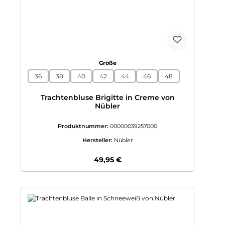
auswählen
Größe
36
38
40
42
44
46
48
Trachtenbluse Brigitte in Creme von
Nübler
Produktnummer:
00000039257000
Hersteller:
Nübler
Regulärer Preis:
49,95 €