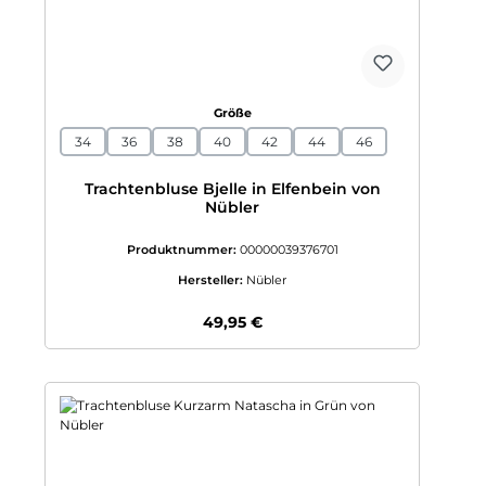
auswählen
Größe
34
36
38
40
42
44
46
Trachtenbluse Bjelle in Elfenbein von
Nübler
Produktnummer:
00000039376701
Hersteller:
Nübler
Regulärer Preis:
49,95 €