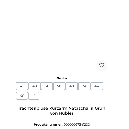
auswählen
Größe
42
48
36
50
40
34
44
46
+
1
Trachtenbluse Kurzarm Natascha in Grün
von Nübler
Produktnummer:
00000037541200