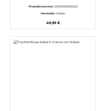
Produktnummer:
00000039259202
Hersteller:
Nübler
Regulärer Preis:
49,95 €