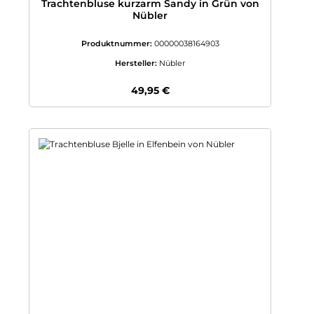
Trachtenbluse kurzarm Sandy in Grün von
Nübler
Produktnummer:
00000038164903
Hersteller:
Nübler
Regulärer Preis:
49,95 €