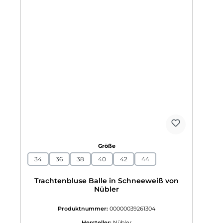
auswählen
Größe
34
36
38
40
42
44
Trachtenbluse Balle in Schneeweiß von
Nübler
Produktnummer:
00000039261304
Hersteller:
Nübler