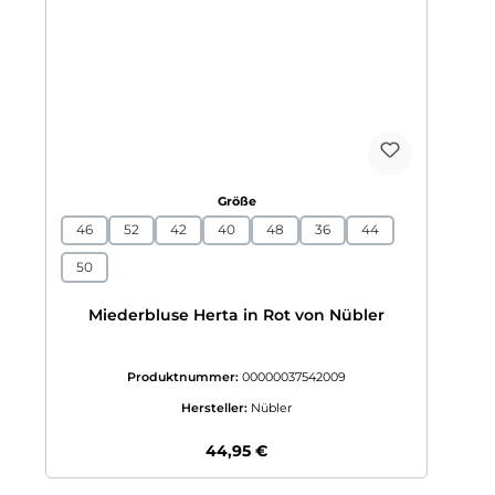
auswählen
Größe
46
52
42
40
48
36
44
50
Miederbluse Herta in Rot von Nübler
Produktnummer:
00000037542009
Hersteller:
Nübler
Regulärer Preis:
44,95 €