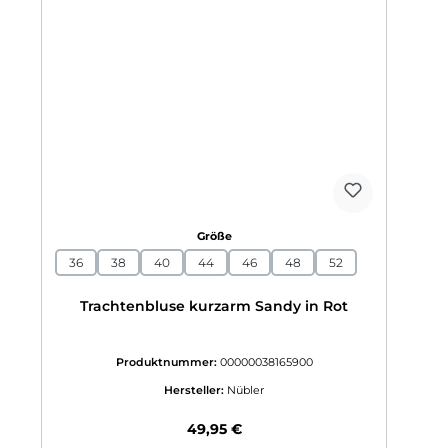
auswählen
Größe
36
38
40
44
46
48
52
Trachtenbluse kurzarm Sandy in Rot
Produktnummer:
00000038165900
Hersteller:
Nübler
Regulärer Preis:
49,95 €