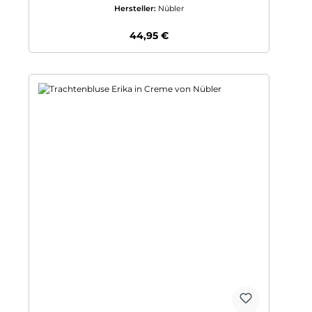
Hersteller:
Nübler
Regulärer Preis:
44,95 €