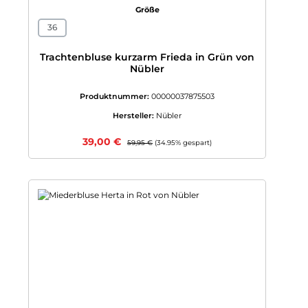
auswählen
Größe
36
Trachtenbluse kurzarm Frieda in Grün von
Nübler
Produktnummer:
00000037875503
Hersteller:
Nübler
Verkaufspreis:
39,00 €
Regulärer Preis:
59,95 €
(34.95% gespart)