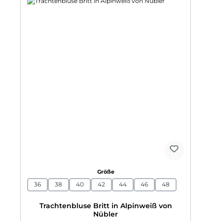
auswählen
Größe
36
38
40
42
44
46
48
Trachtenbluse Britt in Alpinweiß von
Nübler