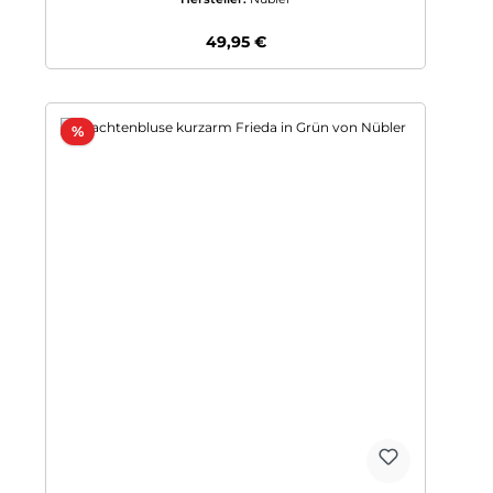
Regulärer Preis:
49,95 €
Rabatt
%