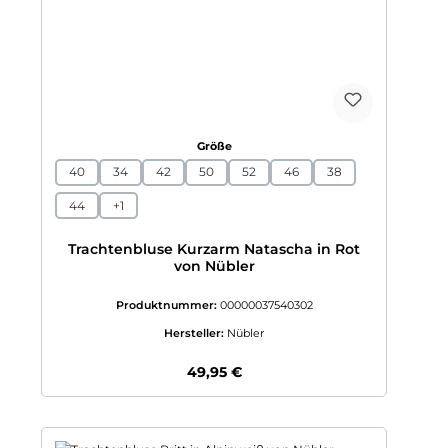
auswählen
Größe
40
34
42
50
52
46
38
44
+
1
Trachtenbluse Kurzarm Natascha in Rot
von Nübler
Produktnummer:
00000037540302
Hersteller:
Nübler
Regulärer Preis:
49,95 €