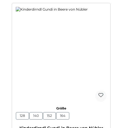
auswählen
Größe
128
140
152
164