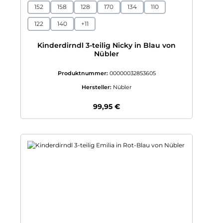
152
158
128
170
134
110
122
140
+
11
Kinderdirndl 3-teilig Nicky in Blau von
Nübler
Produktnummer:
00000032853605
Hersteller:
Nübler
Regulärer Preis:
99,95 €