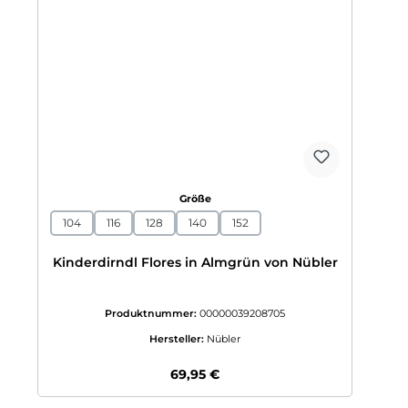
auswählen
Größe
104
116
128
140
152
Kinderdirndl Flores in Almgrün von Nübler
Produktnummer:
00000039208705
Hersteller:
Nübler
Regulärer Preis:
69,95 €