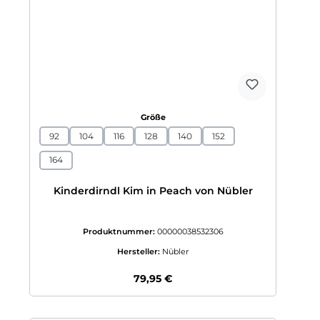
auswählen
Größe
92
104
116
128
140
152
164
Kinderdirndl Kim in Peach von Nübler
Produktnummer:
00000038532306
Hersteller:
Nübler
Regulärer Preis:
79,95 €