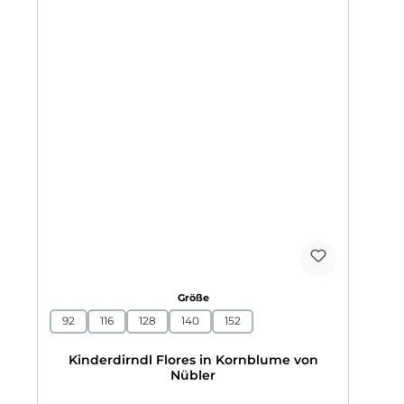
auswählen
Größe
92
116
128
140
152
Kinderdirndl Flores in Kornblume von
Nübler