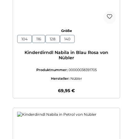
auswählen
Größe
104
116
128
140
Kinderdirndl Nabila in Blau Rosa von
Nübler
Produktnummer:
00000038391705
Hersteller:
Nübler
Regulärer Preis:
69,95 €