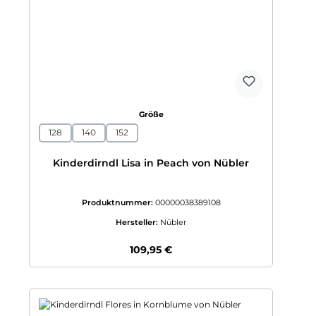
auswählen
Größe
128
140
152
Kinderdirndl Lisa in Peach von Nübler
Produktnummer:
00000038389108
Hersteller:
Nübler
Regulärer Preis:
109,95 €