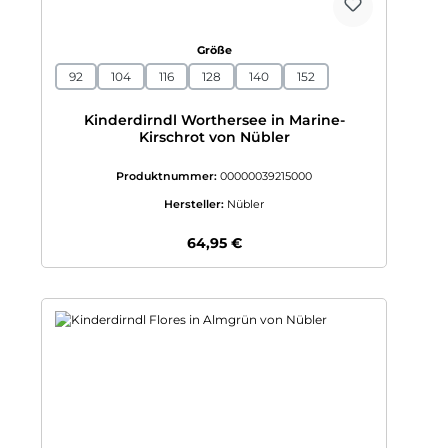
auswählen
Größe
92
104
116
128
140
152
Kinderdirndl Worthersee in Marine-
Kirschrot von Nübler
Produktnummer:
00000039215000
Hersteller:
Nübler
Regulärer Preis:
64,95 €