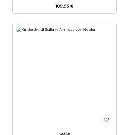
Regulärer Preis:
109,95 €
auswählen
Größe