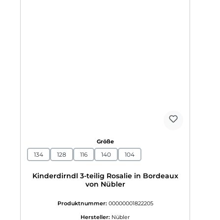
auswählen
Größe
134
128
116
140
104
Kinderdirndl 3-teilig Rosalie in Bordeaux
von Nübler
Produktnummer:
00000001822205
Hersteller:
Nübler