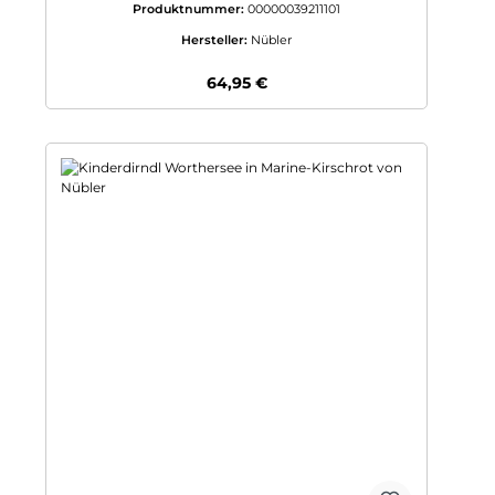
Produktnummer:
00000039211101
Hersteller:
Nübler
Regulärer Preis:
64,95 €