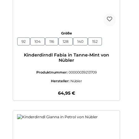
auswählen
Größe
92
104
116
128
140
152
Kinderdirndl Fabia in Tanne-Mint von
Nübler
Produktnummer:
00000039213709
Hersteller:
Nübler
Regulärer Preis:
64,95 €