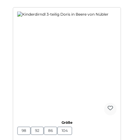
auswählen
Größe
98
92
86
104