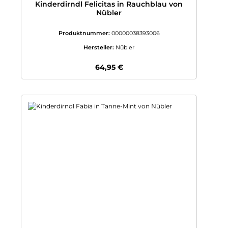
Kinderdirndl Felicitas in Rauchblau von
Nübler
Produktnummer:
00000038393006
Hersteller:
Nübler
Regulärer Preis:
64,95 €