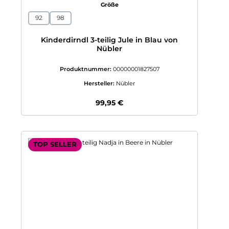
auswählen
Größe
92
98
Kinderdirndl 3-teilig Jule in Blau von
Nübler
Produktnummer:
00000001827507
Hersteller:
Nübler
Regulärer Preis:
99,95 €
TOP SELLER