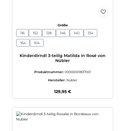
auswählen
Größe
116
152
128
146
140
134
164
104
Kinderdirndl 3-teilig Matilda in Rosé von
Nübler
Produktnummer:
00000001837001
Hersteller:
Nübler
Regulärer Preis:
129,95 €