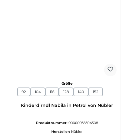
auswählen
Größe
92
104
116
128
140
152
Kinderdirndl Nabila in Petrol von Nübler
Produktnummer:
00000038394508
Hersteller:
Nübler