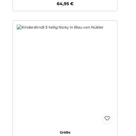
Regulärer Preis:
64,95 €
auswählen
Größe