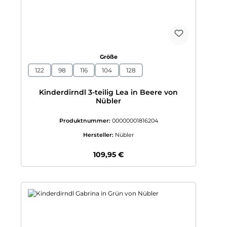
auswählen
Größe
122
98
116
104
128
Kinderdirndl 3-teilig Lea in Beere von
Nübler
Produktnummer:
00000001816204
Hersteller:
Nübler
Regulärer Preis:
109,95 €