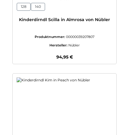
128
140
Kinderdirndl Scilla in Almrosa von Nübler
Produktnummer:
00000039207807
Hersteller:
Nübler
Regulärer Preis:
94,95 €