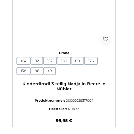
auswählen
Größe
164
92
152
128
80
176
158
86
+
9
Kinderdirndl 3-teilig Nadja in Beere in
Nübler
Produktnummer:
00000029317004
Hersteller:
Nübler
Regulärer Preis:
99,95 €