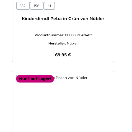
152
158
+
1
Kinderdirndl Petra in Grün von Nübler
Produktnummer:
00000038471407
Hersteller:
Nübler
Regulärer Preis:
69,95 €
Nur 1 auf Lager!