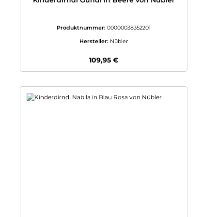
Kinderdirndl Gundi in Beere von Nübler
Produktnummer:
00000038352201
Hersteller:
Nübler
Regulärer Preis:
109,95 €