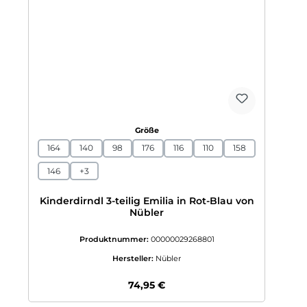
auswählen
Größe
164
140
98
176
116
110
158
146
+
3
Kinderdirndl 3-teilig Emilia in Rot-Blau von
Nübler
Produktnummer:
00000029268801
Hersteller:
Nübler
Regulärer Preis:
74,95 €