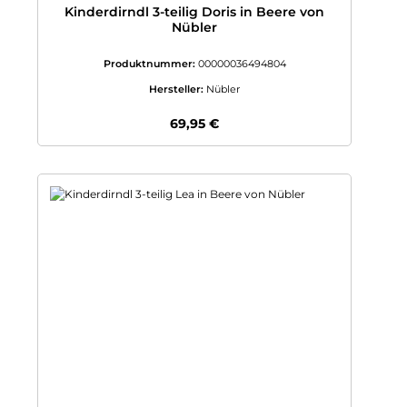
Kinderdirndl 3-teilig Doris in Beere von
Nübler
Produktnummer:
00000036494804
Hersteller:
Nübler
Regulärer Preis:
69,95 €