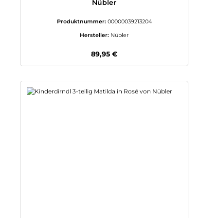
Nübler
Produktnummer:
00000039213204
Hersteller:
Nübler
Regulärer Preis:
89,95 €