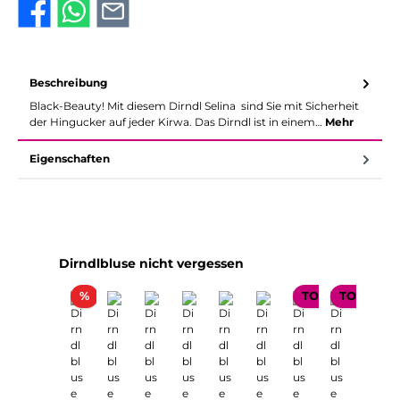
Beschreibung
Black-Beauty! Mit diesem Dirndl Selina sind Sie mit Sicherheit
der Hingucker auf jeder Kirwa. Das Dirndl ist in einem…
Mehr
Eigenschaften
Produktgalerie überspringen
Dirndlbluse nicht vergessen
Rabatt
%
TOP SELLER
TOP SELL