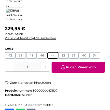
Regulärer Preis:
229,95 €
Inhalt:
1 Stück
Preise inkl. MwSt. zzgl. Versandkosten
auswählen
Größe
42
38
48
46
44
32
36
40
34
Produkt Anzahl: Gib den gewünschten Wert ein oder benutze die Schaltflächen
In den Warenkorb
Zum Merkzettel hinzufügen
Produktnummer:
80000000431107
Hersteller:
Nübler
Dieses Produkt weiterempfehlen: