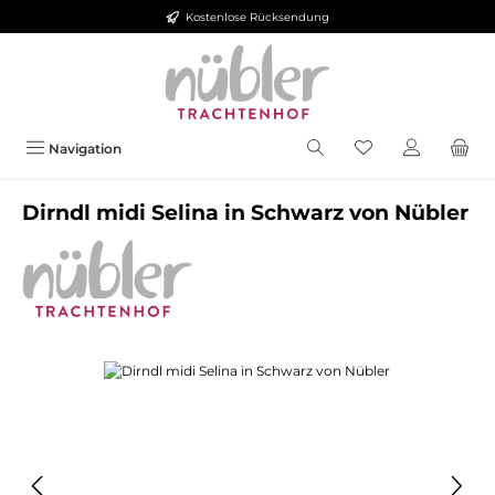
Kostenlose Rücksendung
Zum Hauptinhalt springen
Navigation
Dirndl midi Selina in Schwarz von Nübler
Bildergalerie überspringen