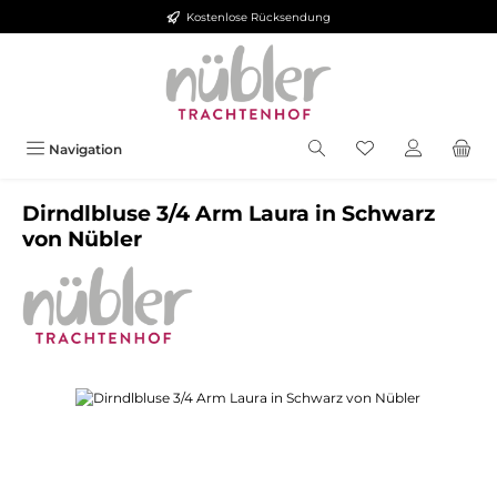
Kostenlose Rücksendung
Zum Hauptinhalt springen
Navigation
Dirndlbluse 3/4 Arm Laura in Schwarz
von Nübler
Bildergalerie überspringen