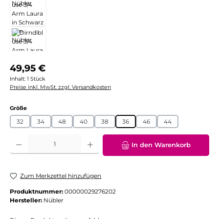
Regulärer Preis:
49,95 €
Inhalt:
1 Stück
Preise inkl. MwSt. zzgl. Versandkosten
auswählen
Größe
32
34
48
40
38
36
46
44
Produkt Anzahl: Gib den gewünschten Wert ein oder benutze die Schaltflächen
In den Warenkorb
Zum Merkzettel hinzufügen
Produktnummer:
00000029276202
Hersteller:
Nübler