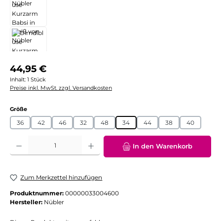
Regulärer Preis:
44,95 €
Inhalt:
1 Stück
Preise inkl. MwSt. zzgl. Versandkosten
auswählen
Größe
36
42
46
32
48
34
44
38
40
Produkt Anzahl: Gib den gewünschten Wert ein oder benutze die Schaltflächen
In den Warenkorb
Zum Merkzettel hinzufügen
Produktnummer:
00000033004600
Hersteller:
Nübler