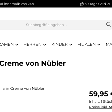
nd innerhalb von 24h
30 Tage Geld-Zu
DAMEN
HERREN
KINDER
FILIALEN
MA
n Creme von Nübler
Regulärer Pr
59,95
Inhalt:
1 Stüc
Preise inkl. 