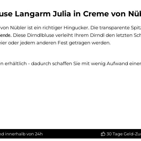
use Langarm Julia in Creme von Nüb
n Nübler ist ein richtiger Hingucker. Die transparente Spit
Diese Dirndlbluse verleiht Ihrem Dirndl den letzten Sc
nende.
ier oder jedem anderen Fest getragen werden.
n erhältlich - dadurch schaffen Sie mit wenig Aufwand eine
nd innerhalb von 24h
30 Tage Geld-Zu