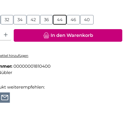
hlen
32
34
42
36
44
46
40
hl: Gib den gewünschten Wert ein oder benutze die Schaltfläche
In den Warenkorb
ttel hinzufügen
mmer:
00000001810400
Nübler
ukt weiterempfehlen: