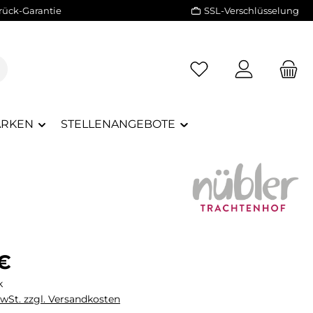
rück-Garantie
SSL-Verschlüsselung
RKEN
STELLENANGEBOTE
eis:
 €
k
MwSt. zzgl. Versandkosten