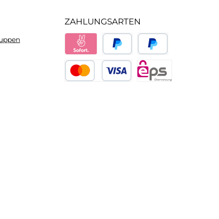
ZAHLUNGSARTEN
ruppen
Sofort
PayPal
Später bezahlen
Kredit- oder Debitkarte
eps