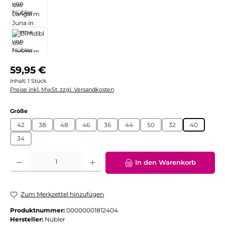
Regulärer Preis:
59,95 €
Inhalt:
1 Stück
Preise inkl. MwSt. zzgl. Versandkosten
auswählen
Größe
42
38
48
46
36
44
50
32
40
34
Produkt Anzahl: Gib den gewünschten Wert ein oder benutze die Schaltflächen
In den Warenkorb
Zum Merkzettel hinzufügen
Produktnummer:
00000001812404
Hersteller:
Nübler