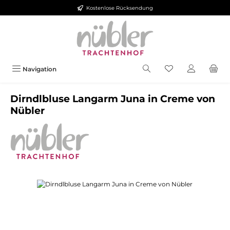
Kostenlose Rücksendung
Zum Hauptinhalt springen
Navigation
Dirndlbluse Langarm Juna in Creme von
Nübler
Bildergalerie überspringen