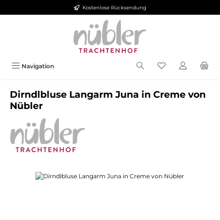
Kostenlose Rücksendung
Zum Hauptinhalt springen
Navigation
Dirndlbluse Langarm Juna in Creme von
Nübler
Bildergalerie überspringen