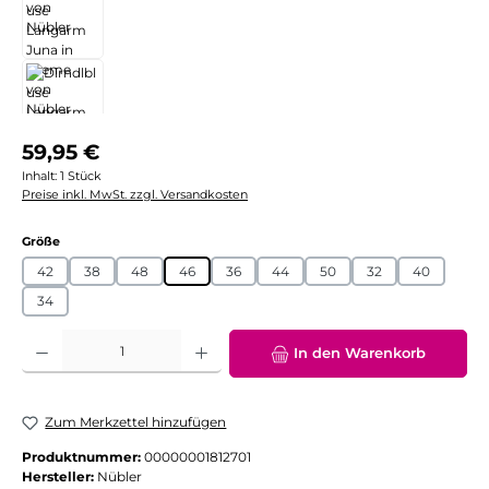
Regulärer Preis:
59,95 €
Inhalt:
1 Stück
Preise inkl. MwSt. zzgl. Versandkosten
auswählen
Größe
42
38
48
46
36
44
50
32
40
34
Produkt Anzahl: Gib den gewünschten Wert ein oder benutze die Schaltflächen
In den Warenkorb
Zum Merkzettel hinzufügen
Produktnummer:
00000001812701
Hersteller:
Nübler