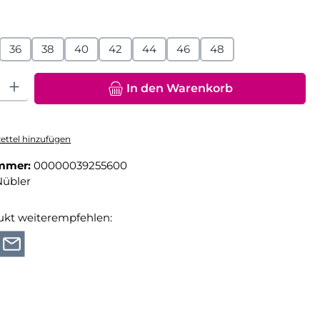
hlen
36
38
40
42
44
46
48
hl: Gib den gewünschten Wert ein oder benutze die Schaltfläche
In den Warenkorb
ttel hinzufügen
mmer:
00000039255600
Nübler
ukt weiterempfehlen: