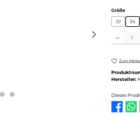
auswä
Größe
32
34
Produkt Anza
Zum Merkze
Produktnu
Hersteller:
Dieses Prod