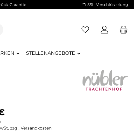
rück-Garantie
SSL-Verschlüsselung
RKEN
STELLENANGEBOTE
eis:
 €
k
MwSt. zzgl. Versandkosten