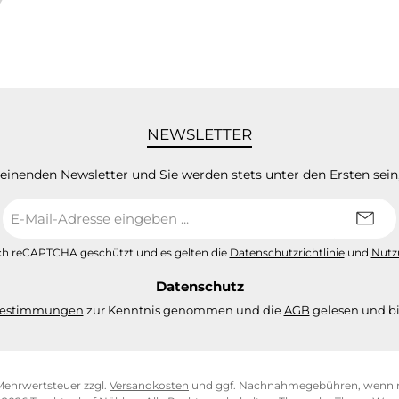
NEWSLETTER
heinenden Newsletter und Sie werden stets unter den Ersten sei
E-
Mail-
Adresse
urch reCAPTCHA geschützt und es gelten die
Datenschutzrichtlinie
und
Nutz
*
Datenschutz
bestimmungen
zur Kenntnis genommen und die
AGB
gelesen und bi
. Mehrwertsteuer zzgl.
Versandkosten
und ggf. Nachnahmegebühren, wenn n