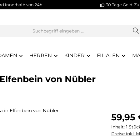
nd innerhalb von 24h
30 Tage Geld-Zu
DAMEN
HERREN
KINDER
FILIALEN
MA
 Elfenbein von Nübler
Regulärer Pr
59,95
Inhalt:
1 Stüc
Preise inkl. 