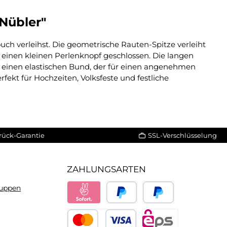
Nübler"
uch verleihst. Die geometrische Rauten-Spitze verleiht
einen kleinen Perlenknopf geschlossen. Die langen
m einen elastischen Bund, der für einen angenehmen
rfekt für Hochzeiten, Volksfeste und festliche
rück-Garantie
SSL-Verschlüsselung
ZAHLUNGSARTEN
ruppen
Sofort
PayPal
Später bezahlen