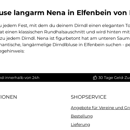
use langarm Nena in Elfenbein von 
 zu jedem Fest, mit dem du deinem Dirndl einen eleganten To
t einen klassischen Rundhalsauschnitt und wird hinten mit 
 zu jedem Dirndl. Nena ist figurbetont hat am unteren Sau
mantische, langärmelige Dirndlbluse in Elfenbein suchen - pe
egehinweis:
nd innerhalb von 24h
30 Tage Geld-Zu
TIONEN
SHOPSERVICE
Angebote für Vereine und G
Bestellung
Lieferung