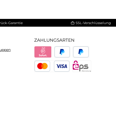
rück-Garantie
SSL-Verschlüsselung
ZAHLUNGSARTEN
ruppen
Sofort
PayPal
Später bezahlen
Kredit- oder Debitkarte
eps