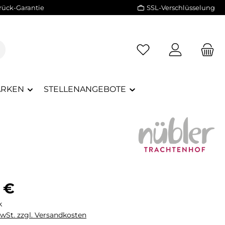
rück-Garantie
SSL-Verschlüsselung
RKEN
STELLENANGEBOTE
eis:
 €
k
MwSt. zzgl. Versandkosten