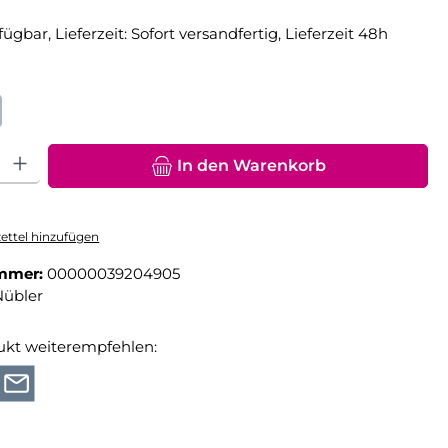
fügbar, Lieferzeit: Sofort versandfertig, Lieferzeit 48h
hlen
hl: Gib den gewünschten Wert ein oder benutze die Schaltfläche
In den Warenkorb
ttel hinzufügen
mmer:
00000039204905
Nübler
ukt weiterempfehlen: