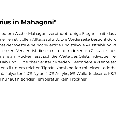
rius in Mahagoni"
in edlem Asche-Mahagoni verbindet ruhige Eleganz mit klassi
er einen stilvollen Alltagsauftritt. Die Vorderseite besticht 
s der Weste eine hochwertige und stilvolle Ausstrahlung ver
ulenken. Verziert ist dieser mit einem dezenten Zickzackmu
lle am Rücken lässt sich die Weite des Gilets individuell r
 Hab und Gut sicher verstaut werden. Besondere Akzente set
chtenstil unterstreichen.Tipp:In Kombination mit einer Led
 Polyester, 20% Nylon, 20% Acrylic, 6% WolleRückseite: 10
nur auf niedriger Temperatur, kein Trockner