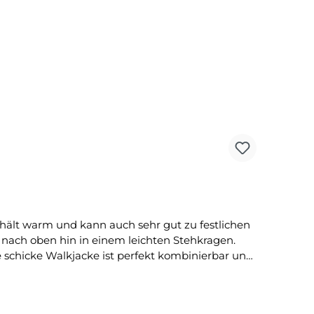
e hält warm und kann auch sehr gut zu festlichen
 nach oben hin in einem leichten Stehkragen.
e schicke Walkjacke ist perfekt kombinierbar und
eier getragen werden. Tipp:Kombinieren Sie die
Hitze bügeln Material:100% Wolle