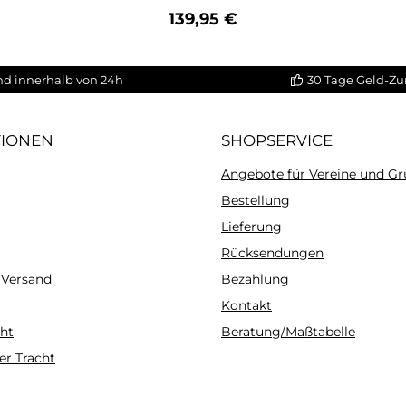
Regulärer Preis:
139,95 €
nd innerhalb von 24h
30 Tage Geld-Zu
TIONEN
SHOPSERVICE
Angebote für Vereine und G
Bestellung
Lieferung
Rücksendungen
 Versand
Bezahlung
Kontakt
ht
Beratung/Maßtabelle
er Tracht