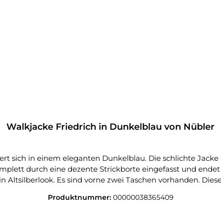
Walkjacke Friedrich in Dunkelblau von Nübler
iert sich in einem eleganten Dunkelblau. Die schlichte Jack
mplett durch eine dezente Strickborte eingefasst und endet
 Altsilberlook. Es sind vorne zwei Taschen vorhanden. Dies
eit, Kommunion, Taufe, Firmung, Konfirmation und Familienf
Produktnummer:
00000038365409
enjeans. Pflegehinweise:Reinigung empfohlen, bei geringer 