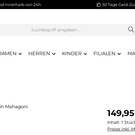
nd innerhalb von 24h
30 Tage Geld-Zu
DAMEN
HERREN
KINDER
FILIALEN
MA
Regulärer Pr
149,95
Inhalt:
1 Stüc
Preise inkl. 