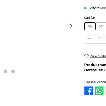
Sofort ver
auswä
Größe
48
50
Produkt Anza
Zum Merkze
Produktnu
Hersteller:
Dieses Prod