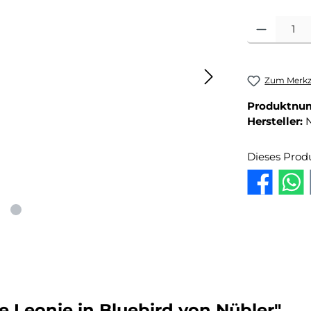
Produkt Anza
Zum Merkze
Produktnu
Hersteller:
Dieses Prod
 Leonie in Bluebird von Nübler"