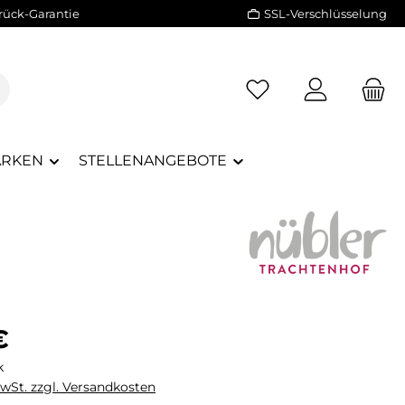
rück-Garantie
SSL-Verschlüsselung
RKEN
STELLENANGEBOTE
eis:
€
k
MwSt. zzgl. Versandkosten