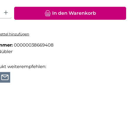
hl: Gib den gewünschten Wert ein oder benutze die Schaltfläche
In den Warenkorb
ttel hinzufügen
mmer:
00000038669408
Nübler
ukt weiterempfehlen: