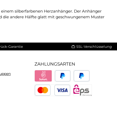
d einem silberfarbenen Herzanhänger. Der Anhänger
end die andere Hälfte glatt mit geschwungenem Muster
rück-Garantie
SSL-Verschlüsselung
ZAHLUNGSARTEN
ruppen
Sofort
PayPal
Später bezahlen
Kredit- oder Debitkarte
eps