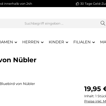
nd innerhalb von 24h
30 Tage Geld-Zu
DAMEN
HERREN
KINDER
FILIALEN
MA
 von Nübler
Regulärer Pr
19,95 
Inhalt:
1 Stüc
Preise inkl. 