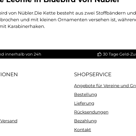
rd von Nübler.Die Kette besteht aus zwei Stoffbändern un
urchbrochen und mit kleinen Ornamenten versehen ist, währ
 mit Karabinerhaken.
nd innerhalb von 24h
30 Tage Geld-Zu
TIONEN
SHOPSERVICE
Angebote für Vereine und G
Bestellung
Lieferung
Rücksendungen
 Versand
Bezahlung
Kontakt