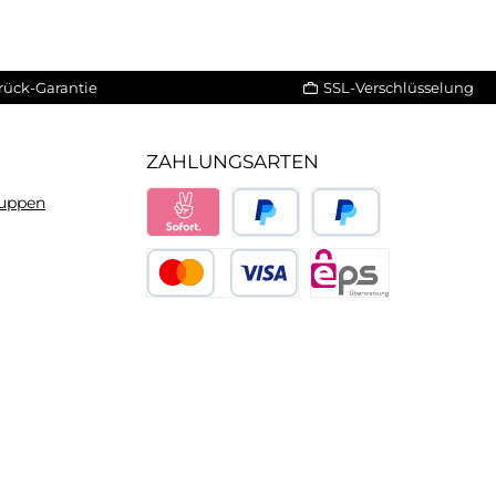
rück-Garantie
SSL-Verschlüsselung
ZAHLUNGSARTEN
ruppen
Sofort
PayPal
Später bezahlen
Kredit- oder Debitkarte
eps