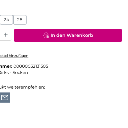
hlen
24
28
hl: Gib den gewünschten Wert ein oder benutze die Schaltfläche
In den Warenkorb
ttel hinzufügen
mmer:
00000032131505
irks - Socken
ukt weiterempfehlen: