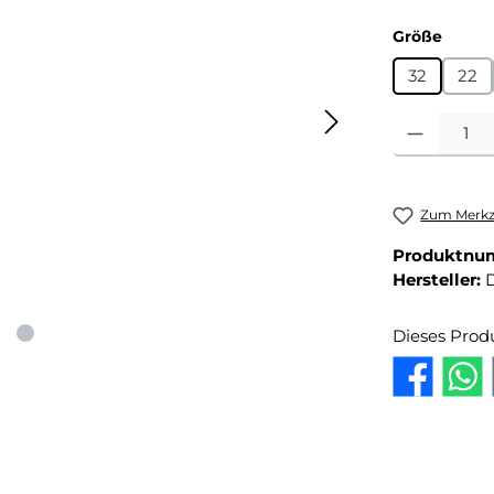
auswä
Größe
32
22
Produkt Anza
Zum Merkze
Produktnu
Hersteller:
D
Dieses Prod