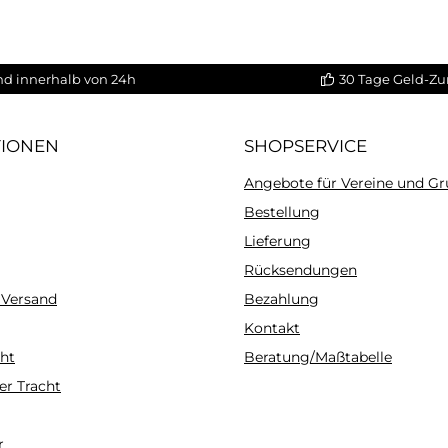
nd innerhalb von 24h
30 Tage Geld-Zu
TIONEN
SHOPSERVICE
Angebote für Vereine und G
Bestellung
Lieferung
Rücksendungen
 Versand
Bezahlung
Kontakt
ht
Beratung/Maßtabelle
er Tracht
r