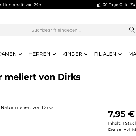
nd innerhalb von 24h
30 Tage Geld-Zu
DAMEN
HERREN
KINDER
FILIALEN
MA
 meliert von Dirks
Regulärer Pr
7,95 €
Inhalt:
1 Stüc
Preise inkl. 