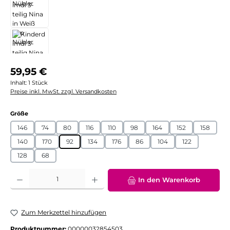
Regulärer Preis:
59,95 €
Inhalt:
1 Stück
Preise inkl. MwSt. zzgl. Versandkosten
auswählen
Größe
146
74
80
116
110
98
164
152
158
140
170
92
134
176
86
104
122
128
68
Produkt Anzahl: Gib den gewünschten Wert ein oder benutze die Schaltflächen
In den Warenkorb
Zum Merkzettel hinzufügen
Produktnummer:
00000032854503