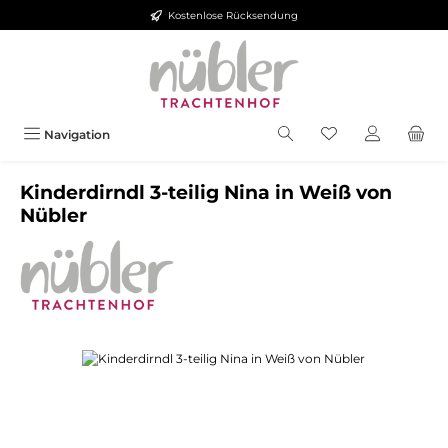
Kostenlose Rücksendung
Zum Hauptinhalt springen
Navigation
Kinderdirndl 3-teilig Nina in Weiß von
Nübler
Bildergalerie überspringen