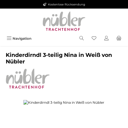
Kostenlose Rücksendung
Zum Hauptinhalt springen
Navigation
Kinderdirndl 3-teilig Nina in Weiß von
Nübler
Bildergalerie überspringen