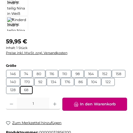
Regulärer Preis:
59,95 €
Inhalt:
1 Stück
Preise inkl. MwSt. zzgl. Versandkosten
auswählen
Größe
146
74
80
116
110
98
164
152
158
140
170
92
134
176
86
104
122
128
68
Produkt Anzahl: Gib den gewünschten Wert ein oder benutze die Schaltflächen
In den Warenkorb
Zum Merkzettel hinzufügen
Produktnummer:
00000032856200