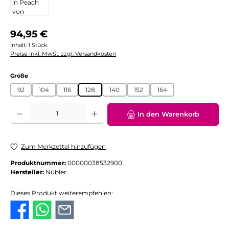
Regulärer Preis:
94,95 €
Inhalt:
1 Stück
Preise inkl. MwSt. zzgl. Versandkosten
auswählen
Größe
92
104
116
128
140
152
164
Produkt Anzahl: Gib den gewünschten Wert ein oder benutze die Schaltflächen
In den Warenkorb
Zum Merkzettel hinzufügen
Produktnummer:
00000038532900
Hersteller:
Nübler
Dieses Produkt weiterempfehlen: