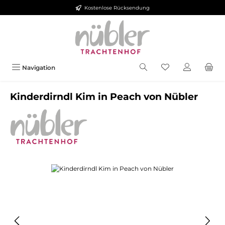
Kostenlose Rücksendung
Zum Hauptinhalt springen
Navigation
Kinderdirndl Kim in Peach von Nübler
Bildergalerie überspringen