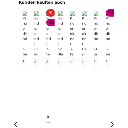
Produktgalerie überspringen
Kunden kauften auch
Rabatt
%
TOP SELL
TOP SELLER
Ki
n
d