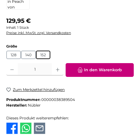
Regulärer Preis:
129,95 €
Inhalt:
1 Stück
Preise inkl. MwSt. zzgl. Versandkosten
auswählen
Größe
128
140
152
Produkt Anzahl: Gib den gewünschten Wert ein oder benutze die Schaltflächen
In den Warenkorb
Zum Merkzettel hinzufügen
Produktnummer:
00000038389504
Hersteller:
Nübler
Dieses Produkt weiterempfehlen: