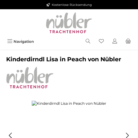
Kostenlose Rücksendung
Zum Hauptinhalt springen
Navigation
Kinderdirndl Lisa in Peach von Nübler
Bildergalerie überspringen