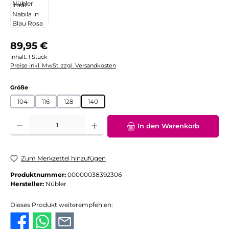
Regulärer Preis:
89,95 €
Inhalt:
1 Stück
Preise inkl. MwSt. zzgl. Versandkosten
auswählen
Größe
104
116
128
140
Produkt Anzahl: Gib den gewünschten Wert ein oder benutze die Schaltflächen
In den Warenkorb
Zum Merkzettel hinzufügen
Produktnummer:
00000038392306
Hersteller:
Nübler
Dieses Produkt weiterempfehlen: