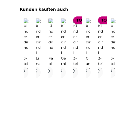
Produktgalerie überspringen
Kunden kauften auch
TOP SELLER
TOP SELLER