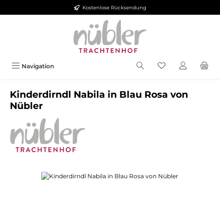
Kostenlose Rücksendung
Zum Hauptinhalt springen
Navigation
Kinderdirndl Nabila in Blau Rosa von
Nübler
Bildergalerie überspringen