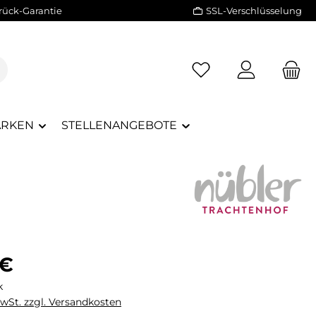
rück-Garantie
SSL-Verschlüsselung
RKEN
STELLENANGEBOTE
eis:
 €
k
MwSt. zzgl. Versandkosten