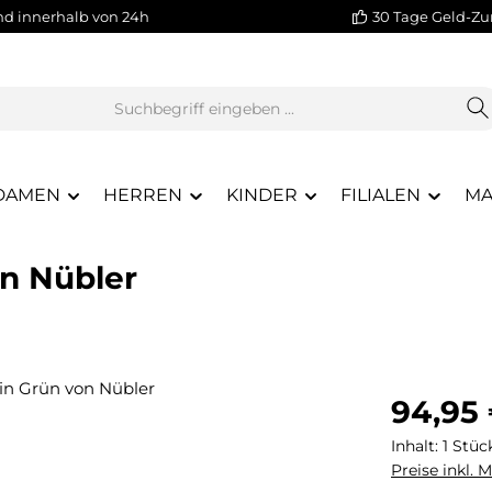
nd innerhalb von 24h
30 Tage Geld-Zu
DAMEN
HERREN
KINDER
FILIALEN
MA
on Nübler
Regulärer Pr
94,95
Inhalt:
1 Stüc
Preise inkl. 