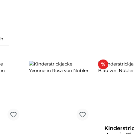
ch
Rabatt
%
Kinderstri