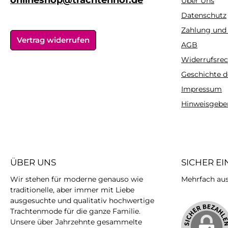
onlineshop@trachtenhof.de
Über Uns
Dirndl oder zum
Dirndl oder
Datenschutz
Rock.Tipp:Damit
Rock.Tipp:D
Zahlung und
Wolljacken ihre
Wolljacken i
Vertrag widerrufen
ursprüngliche Form
ursprüngliche
AGB
behalten, sollten sie
behalten, sollt
Widerrufsrec
möglichst nicht hängend
möglichst nicht
Geschichte d
getrocknet
getrockne
werden.Pflegehinweis:30°
werden.Pflegehin
Impressum
C Feinwäsche, bei
C Feinwäsche
Hinweisgebe
geringer Hitze
geringer Hi
bügelnMaterial:50%
bügelnMateria
Baumwolle, 50% Polyacryl
Baumwolle, 50% P
ÜBER UNS
SICHER E
Wir stehen für moderne genauso wie
Mehrfach ausg
traditionelle, aber immer mit Liebe
ausgesuchte und qualitativ hochwertige
Trachtenmode für die ganze Familie.
Unsere über Jahrzehnte gesammelte