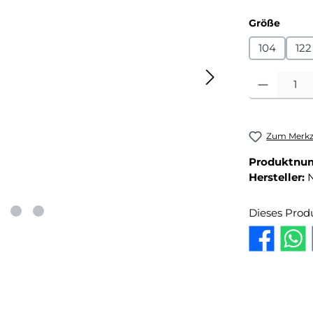
auswä
Größe
104
122
Produkt Anza
Zum Merkze
Produktnu
Hersteller:
Dieses Prod