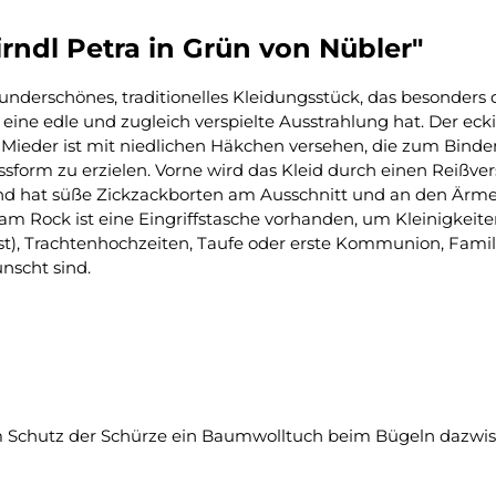
rndl Petra in Grün von Nübler"
underschönes, traditionelles Kleidungsstück, das besonders du
e edle und zugleich verspielte Ausstrahlung hat. Der eckig
s Mieder ist mit niedlichen Häkchen versehen, die zum Binde
orm zu erzielen. Vorne wird das Kleid durch einen Reißvers
nd hat süße Zickzackborten am Ausschnitt und an den Ärmeln
 Rock ist eine Eingriffstasche vorhanden, um Kleinigkeiten 
fest), Trachtenhochzeiten, Taufe oder erste Kommunion, Famil
nscht sind.
um Schutz der Schürze ein Baumwolltuch beim Bügeln dazwis