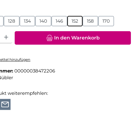
hlen
128
134
140
146
152
158
170
hl: Gib den gewünschten Wert ein oder benutze die Schaltfläche
In den Warenkorb
ttel hinzufügen
mmer:
00000038472206
Nübler
ukt weiterempfehlen: