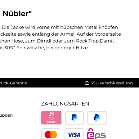
 Nübler"
. Die Jacke wird vorne mit hübschen Metallknöpfen
ckseite sowie entlang der Ärmel. Auf der Vorderseite
lichen Hose, zum Dirndl oder zum Rock.Tipp:Damit
s:30°C Feinwäsche, bei geringer Hitze
rück-Garantie
SSL-Verschlüsselung
ZAHLUNGSARTEN
ruppen
Sofort
PayPal
Später bezahlen