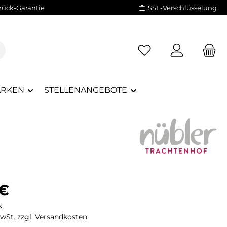
rück-Garantie
SSL-Verschlüsselung
RKEN
STELLENANGEBOTE
eis:
 €
k
MwSt. zzgl. Versandkosten