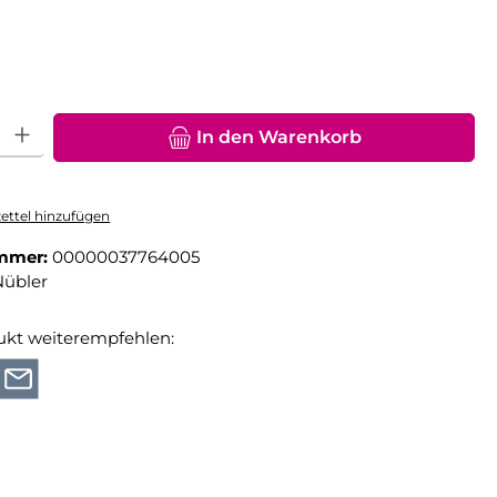
hlen
hl: Gib den gewünschten Wert ein oder benutze die Schaltfläche
In den Warenkorb
ttel hinzufügen
mmer:
00000037764005
Nübler
ukt weiterempfehlen: