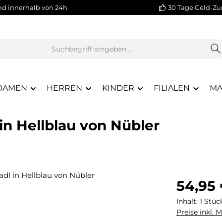
nd innerhalb von 24h
30 Tage Geld-Zu
DAMEN
HERREN
KINDER
FILIALEN
MA
in Hellblau von Nübler
Regulärer Pr
54,95
Inhalt:
1 Stüc
Preise inkl. 