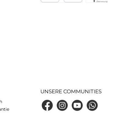
Kredit- oder Debitkarte
eps
UNSERE COMMUNITIES
h
Facebook
Instagram
YouTube
WhatsApp
antie