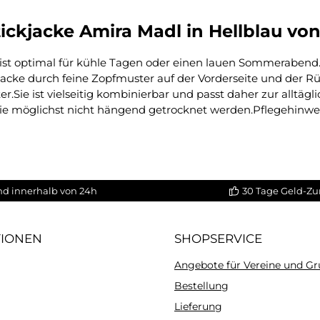
ckjacke Amira Madl in Hellblau von
 ist optimal für kühle Tagen oder einen lauen Sommerabend
jacke durch feine Zopfmuster auf der Vorderseite und der Rü
.Sie ist vielseitig kombinierbar und passt daher zur alltäg
 sie möglichst nicht hängend getrocknet werden.Pflegehinwei
nd innerhalb von 24h
30 Tage Geld-Zu
TIONEN
SHOPSERVICE
Angebote für Vereine und G
Bestellung
Lieferung