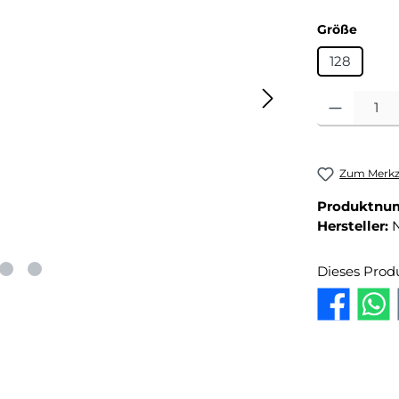
auswä
Größe
128
Produkt Anza
Zum Merkze
Produktnu
Hersteller:
Dieses Prod