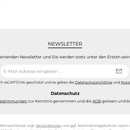
NEWSLETTER
heinenden Newsletter und Sie werden stets unter den Ersten sei
E-
Mail-
Adresse
urch reCAPTCHA geschützt und es gelten die
Datenschutzrichtlinie
und
Nutz
*
Datenschutz
bestimmungen
zur Kenntnis genommen und die
AGB
gelesen und bi
. Mehrwertsteuer zzgl.
Versandkosten
und ggf. Nachnahmegebühren, wenn n