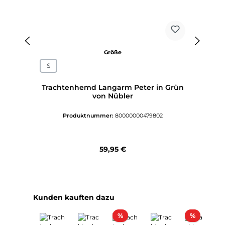
auswählen
Größe
S
Trachtenhemd Langarm Peter in Grün
von Nübler
Produktnummer:
80000000479802
Regulärer Preis:
59,95 €
Produktgalerie überspringen
Kunden kauften dazu
Rabatt
Rabatt
%
%