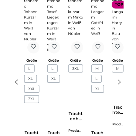
TOP SELL
auswählen
auswählen
auswählen
auswählen
auswä
Größe
Größe
Größe
Größe
Größe
G
L
L
3XL
M
M
XL
XL
L
XXL
XL
3XL
Trac
T
hten
h
Tracht
hem
h
enhe
d
md
Produ
P
Lang
L
kurzar
ktnum
k
Produkt
Tracht
Trach
Trach
arm
a
m
mer:
0
m
numme