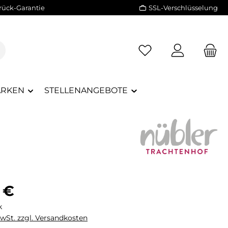
rück-Garantie
SSL-Verschlüsselung
RKEN
STELLENANGEBOTE
eis:
 €
k
MwSt. zzgl. Versandkosten