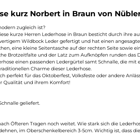
e kurz Norbert in Braun von Nübler
modern zugleich ist?
Diese kurze Herren Lederhose in Braun besticht durch ihre a
hwertigem Wildbock Leder gefertigt und hat einen angesagte
aschen, eine kleine Seitentasche auf der rechten Seite sowi
sche Brotzeitfalte und der Latz zum Aufknöpfen runden das D
rhose einen passenden Ledergürtel samt Schnalle, die mit e
traditionellen Charme dieser Lederhose.
ch perfekt für das Oktoberfest, Volksfeste oder andere Anläs
r Qualität und ihrem Komfort!
hnalle geliefert.
nach Öfteren Tragen noch weitet. Wie stark sich die Lederhos
ehnen, im Oberschenkelbereich 3-5cm. Wichtig ist, dass die L