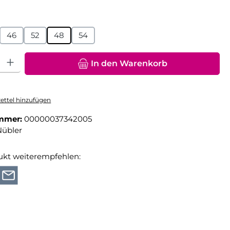
hlen
46
52
48
54
hl: Gib den gewünschten Wert ein oder benutze die Schaltfläche
In den Warenkorb
ttel hinzufügen
mmer:
00000037342005
Nübler
ukt weiterempfehlen: