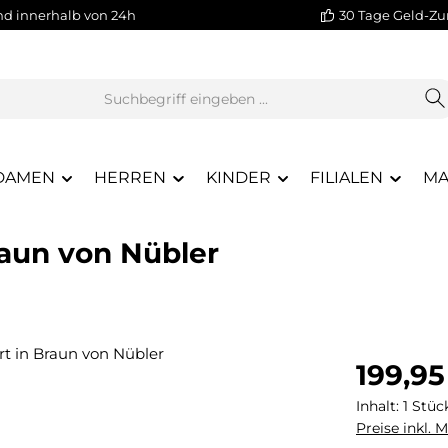
nd innerhalb von 24h
30 Tage Geld-Zu
DAMEN
HERREN
KINDER
FILIALEN
MA
raun von Nübler
Regulärer Pr
199,95
Inhalt:
1 Stüc
Preise inkl. 