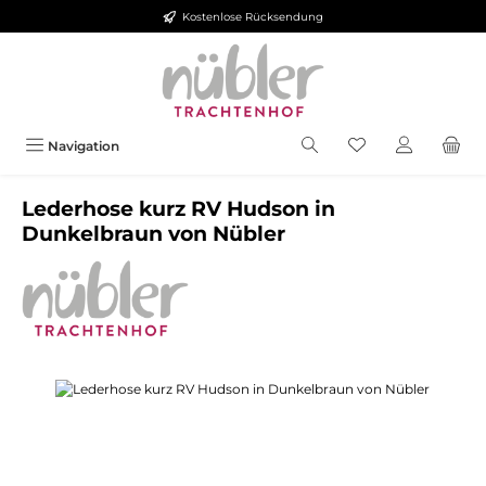
Kostenlose Rücksendung
Zum Hauptinhalt springen
Navigation
Lederhose kurz RV Hudson in
Dunkelbraun von Nübler
Bildergalerie überspringen