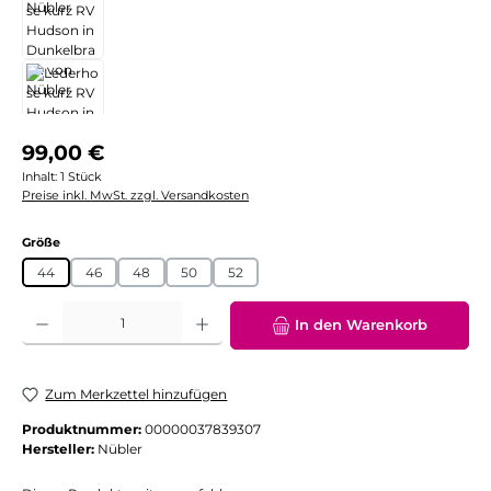
Regulärer Preis:
99,00 €
Inhalt:
1 Stück
Preise inkl. MwSt. zzgl. Versandkosten
auswählen
Größe
44
46
48
50
52
Produkt Anzahl: Gib den gewünschten Wert ein oder benutze die Schaltflächen
In den Warenkorb
Zum Merkzettel hinzufügen
Produktnummer:
00000037839307
Hersteller:
Nübler