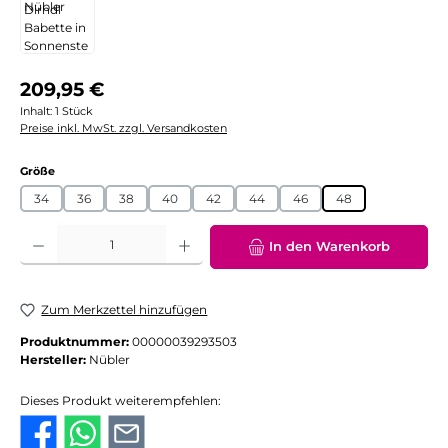
Regulärer Preis:
209,95 €
Inhalt:
1 Stück
Preise inkl. MwSt. zzgl. Versandkosten
auswählen
Größe
34
36
38
40
42
44
46
48
Produkt Anzahl: Gib den gewünschten Wert ein oder benutze die Schaltflächen
In den Warenkorb
Zum Merkzettel hinzufügen
Produktnummer:
00000039293503
Hersteller:
Nübler
Dieses Produkt weiterempfehlen: