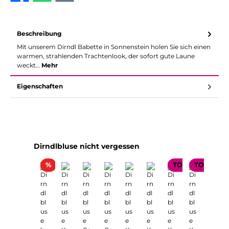
Beschreibung
Mit unserem Dirndl Babette in Sonnenstein holen Sie sich einen
warmen, strahlenden Trachtenlook, der sofort gute Laune
weckt…
Mehr
Eigenschaften
Produktgalerie überspringen
Dirndlbluse nicht vergessen
Rabatt
%
TOP SELLER
TOP SELL