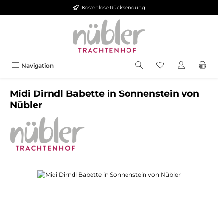
Kostenlose Rücksendung
Zum Hauptinhalt springen
Navigation
Midi Dirndl Babette in Sonnenstein von
Nübler
Bildergalerie überspringen