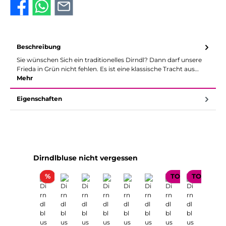
Beschreibung
Sie wünschen Sich ein traditionelles Dirndl? Dann darf unsere
Frieda in Grün nicht fehlen. Es ist eine klassische Tracht aus…
Mehr
Eigenschaften
Produktgalerie überspringen
Dirndlbluse nicht vergessen
Rabatt
%
TOP SELLER
TOP SELL