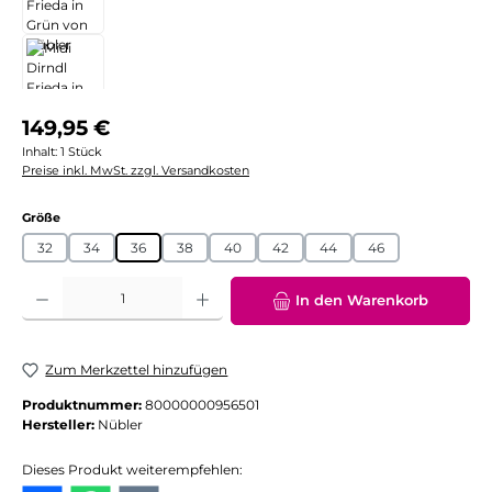
Regulärer Preis:
149,95 €
Inhalt:
1 Stück
Preise inkl. MwSt. zzgl. Versandkosten
auswählen
Größe
32
34
36
38
40
42
44
46
Produkt Anzahl: Gib den gewünschten Wert ein oder benutze die Schaltflächen
In den Warenkorb
Zum Merkzettel hinzufügen
Produktnummer:
80000000956501
Hersteller:
Nübler
Dieses Produkt weiterempfehlen: