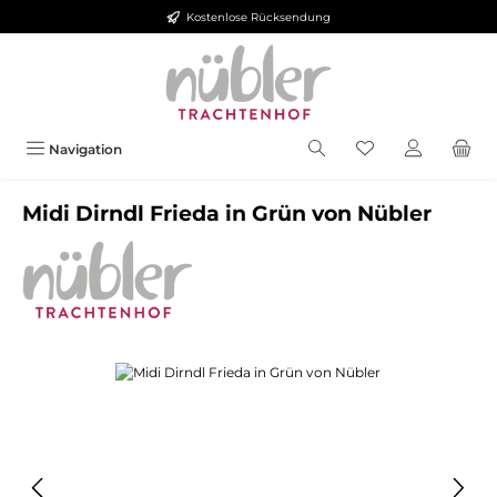
Kostenlose Rücksendung
Zum Hauptinhalt springen
Navigation
Midi Dirndl Frieda in Grün von Nübler
Bildergalerie überspringen