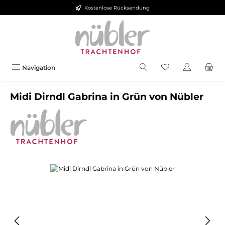
Kostenlose Rücksendung
Zum Hauptinhalt springen
Navigation
Midi Dirndl Gabrina in Grün von Nübler
Bildergalerie überspringen