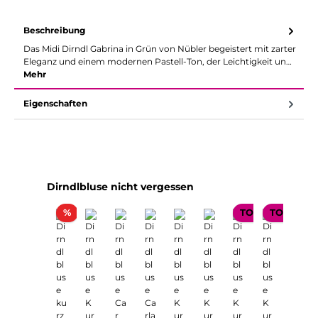
Beschreibung
Das Midi Dirndl Gabrina in Grün von Nübler begeistert mit zarter
Eleganz und einem modernen Pastell-Ton, der Leichtigkeit un…
Mehr
Eigenschaften
Produktgalerie überspringen
Dirndlbluse nicht vergessen
Rabatt
%
TOP SELLER
TOP SELL
TOP