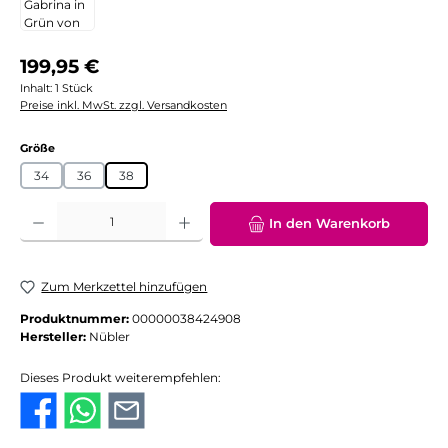
Regulärer Preis:
199,95 €
Inhalt:
1 Stück
Preise inkl. MwSt. zzgl. Versandkosten
auswählen
Größe
34
36
38
Produkt Anzahl: Gib den gewünschten Wert ein oder benutze die Schaltflächen
In den Warenkorb
Zum Merkzettel hinzufügen
Produktnummer:
00000038424908
Hersteller:
Nübler
Dieses Produkt weiterempfehlen: