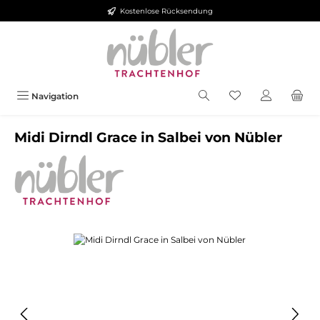
Kostenlose Rücksendung
Zum Hauptinhalt springen
Navigation
Midi Dirndl Grace in Salbei von Nübler
Bildergalerie überspringen