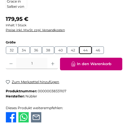
Regulärer Preis:
179,95 €
Inhalt:
1 Stück
Preise inkl. MwSt. zzgl. Versandkosten
auswählen
Größe
32
34
36
38
40
42
44
46
Produkt Anzahl: Gib den gewünschten Wert ein oder benutze die Schaltflächen
In den Warenkorb
Zum Merkzettel hinzufügen
Produktnummer:
00000038331107
Hersteller:
Nübler
Dieses Produkt weiterempfehlen: