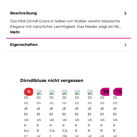
Beschreibung
Das Midi Dirndl Grace in Salbei von Nübler vereint klassische
Eleganz mit natürlicher Leichtigkeit. Das Mieder zeigt ein fei…
Mehr
Eigenschaften
Produktgalerie überspringen
Dirndlbluse nicht vergessen
Rabatt
%
TOP SELLER
TOP SELL