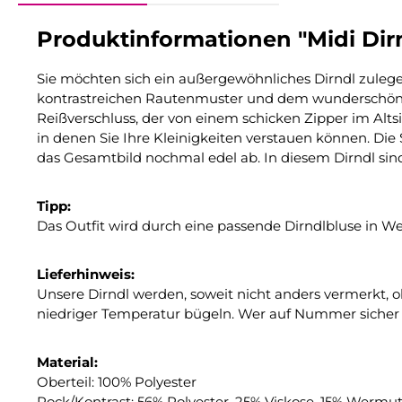
Produktinformationen "Midi Dir
Sie möchten sich ein außergewöhnliches Dirndl zulegen
kontrastreichen Rautenmuster und dem wunderschön u
Reißverschluss, der von einem schicken Zipper im Altsi
in denen Sie Ihre Kleinigkeiten verstauen können. D
das Gesamtbild nochmal edel ab. In diesem Dirndl sind 
Tipp:
Das Outfit wird durch eine passende Dirndlbluse in We
Lieferhinweis:
Unsere Dirndl werden, soweit nicht anders vermerkt, 
niedriger Temperatur bügeln. Wer auf Nummer sicher 
Material:
Oberteil: 100% Polyester
Rock/Kontrast: 56% Polyester, 25% Viskose, 15% Wermut