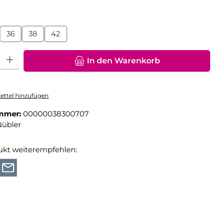
hlen
36
38
42
hl: Gib den gewünschten Wert ein oder benutze die Schaltfläche
In den Warenkorb
ttel hinzufügen
mmer:
00000038300707
Nübler
ukt weiterempfehlen: