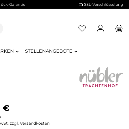
rück-Garantie
SSL-Verschlüsselung
RKEN
STELLENANGEBOTE
eis:
5 €
k
MwSt. zzgl. Versandkosten