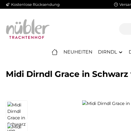
Kostenlose Rücksendung
Versa
m Hauptinhalt springen
Zur Suche springen
Zur Hauptnavigation springen
NEUHEITEN
DIRNDL
Midi Dirndl Grace in Schwarz
Bildergalerie überspringen