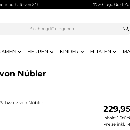
nd innerhalb von 24h
30 Tage Geld-Zu
DAMEN
HERREN
KINDER
FILIALEN
MA
 von Nübler
Regulärer Pr
229,9
Inhalt:
1 Stüc
Preise inkl. 