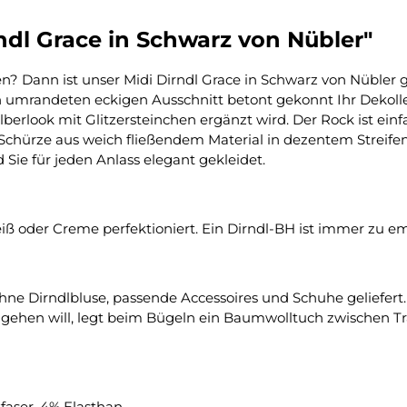
ndl Grace in Schwarz von Nübler"
? Dann ist unser Midi Dirndl Grace in Schwarz von Nübler g
mrandeten eckigen Ausschnitt betont gekonnt Ihr Dekolleté
lberlook mit Glitzersteinchen ergänzt wird. Der Rock ist einf
ie Schürze aus weich fließendem Material in dezentem Stre
Sie für jeden Anlass elegant gekleidet.
iß oder Creme perfektioniert. Ein Dirndl-BH ist immer zu emp
ohne Dirndlbluse, passende Accessoires und Schuhe geliefer
gehen will, legt beim Bügeln ein Baumwolltuch zwischen Tr
faser, 4% Elasthan