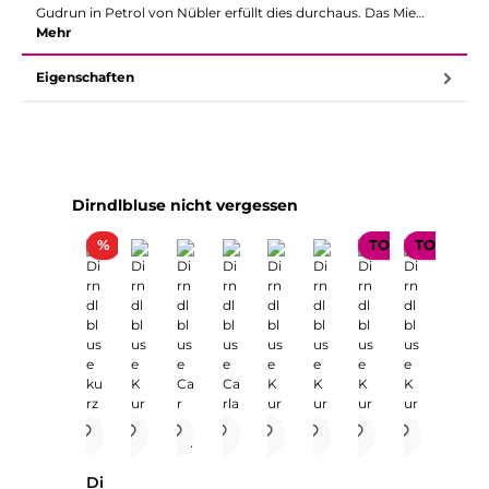
Gudrun in Petrol von Nübler erfüllt dies durchaus. Das Mie…
Mehr
Eigenschaften
Produktgalerie überspringen
Dirndlbluse nicht vergessen
Rabatt
%
TOP SELLER
TOP SELL
Di