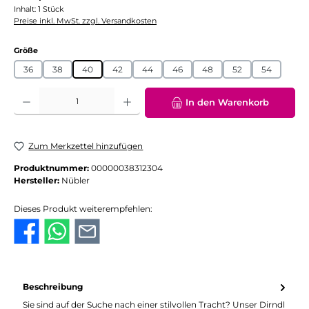
Inhalt:
1 Stück
Preise inkl. MwSt. zzgl. Versandkosten
auswählen
Größe
36
38
40
42
44
46
48
52
54
Produkt Anzahl: Gib den gewünschten Wert ein oder benutze die Schaltflächen
In den Warenkorb
Zum Merkzettel hinzufügen
Produktnummer:
00000038312304
Hersteller:
Nübler
Dieses Produkt weiterempfehlen:
Beschreibung
Sie sind auf der Suche nach einer stilvollen Tracht? Unser Dirndl