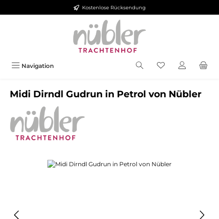
Kostenlose Rücksendung
Zum Hauptinhalt springen
Navigation
Midi Dirndl Gudrun in Petrol von Nübler
Bildergalerie überspringen