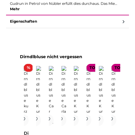
Gudrun in Petrol von Nübler erfüllt dies durchaus. Das Mie…
Mehr
Eigenschaften
Produktgalerie überspringen
Dirndlbluse nicht vergessen
Rabatt
%
TOP SELLER
TOP SELL
Nur
Di