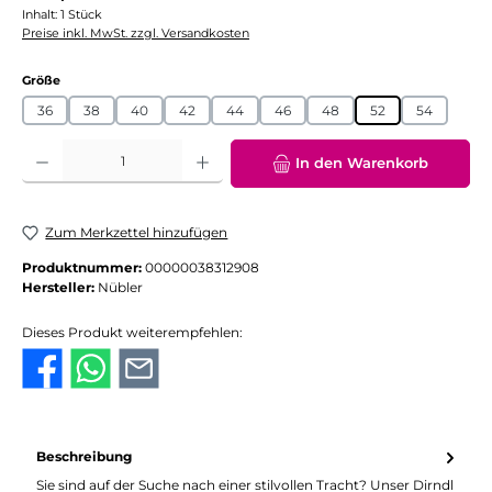
Inhalt:
1 Stück
Preise inkl. MwSt. zzgl. Versandkosten
auswählen
Größe
36
38
40
42
44
46
48
52
54
Produkt Anzahl: Gib den gewünschten Wert ein oder benutze die Schaltflächen
In den Warenkorb
Zum Merkzettel hinzufügen
Produktnummer:
00000038312908
Hersteller:
Nübler
Dieses Produkt weiterempfehlen:
Beschreibung
Sie sind auf der Suche nach einer stilvollen Tracht? Unser Dirndl