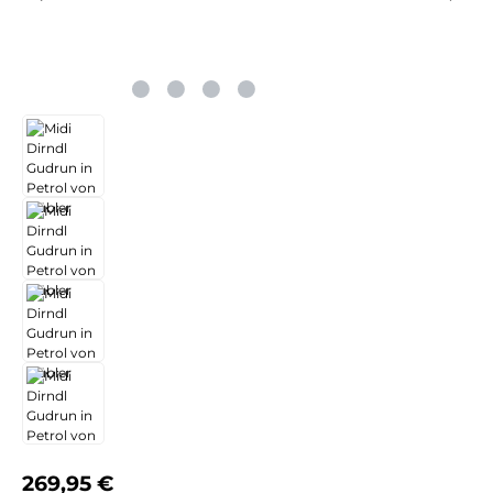
Regulärer Preis:
269,95 €