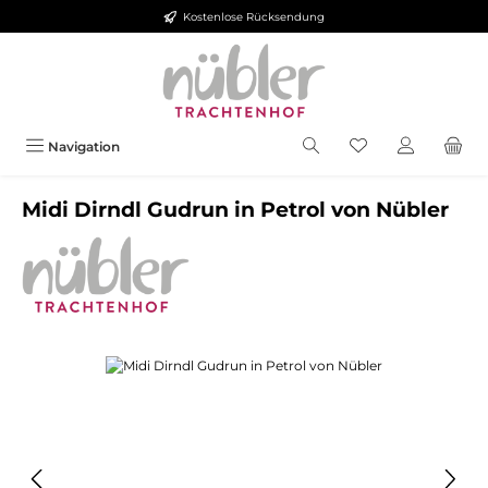
Kostenlose Rücksendung
Zum Hauptinhalt springen
Navigation
Midi Dirndl Gudrun in Petrol von Nübler
Bildergalerie überspringen