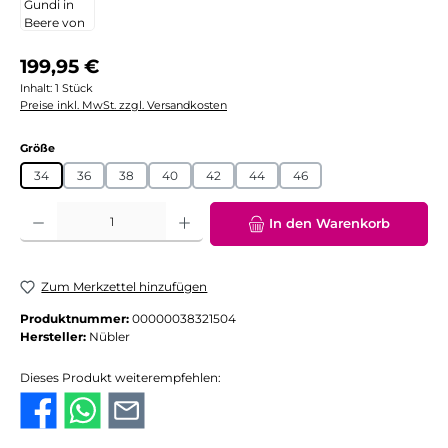
Regulärer Preis:
199,95 €
Inhalt:
1 Stück
Preise inkl. MwSt. zzgl. Versandkosten
auswählen
Größe
34
36
38
40
42
44
46
Produkt Anzahl: Gib den gewünschten Wert ein oder benutze die Schaltflächen
In den Warenkorb
Zum Merkzettel hinzufügen
Produktnummer:
00000038321504
Hersteller:
Nübler
Dieses Produkt weiterempfehlen: