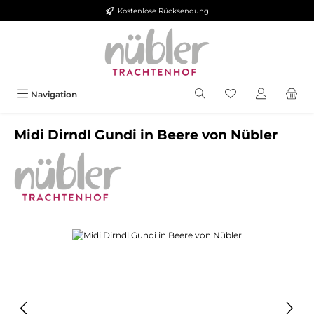
Kostenlose Rücksendung
Zum Hauptinhalt springen
Navigation
Midi Dirndl Gundi in Beere von Nübler
Bildergalerie überspringen