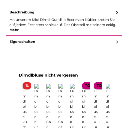
Beschreibung
Mit unserem Midi Dirndl Gundi in Beere von Nübler, treten Sie
auf jedem Fest stets schick auf. Das Oberteil mit seinem eckig…
Mehr
Eigenschaften
Produktgalerie überspringen
Dirndlbluse nicht vergessen
Rabatt
%
TOP SELLER
TOP SELLER