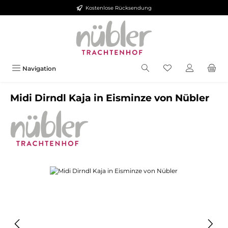
Kostenlose Rücksendung
Zum Hauptinhalt springen
Navigation
Midi Dirndl Kaja in Eisminze von Nübler
Bildergalerie überspringen