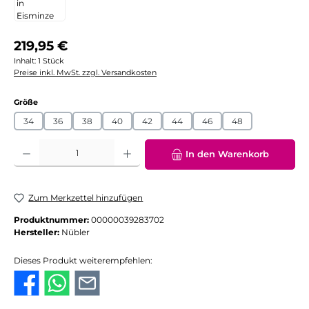
Regulärer Preis:
219,95 €
Inhalt:
1 Stück
Preise inkl. MwSt. zzgl. Versandkosten
auswählen
Größe
34
36
38
40
42
44
46
48
Produkt Anzahl: Gib den gewünschten Wert ein oder benutze die Schaltflächen
In den Warenkorb
Zum Merkzettel hinzufügen
Produktnummer:
00000039283702
Hersteller:
Nübler
Dieses Produkt weiterempfehlen: