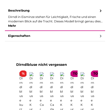
Beschreibung
Dirndl in Eisminze stehen für Leichtigkeit, Frische und einen
modernen Blick auf die Tracht. Dieses Modell bringt genau dies…
Mehr
Eigenschaften
Produktgalerie überspringen
Dirndlbluse nicht vergessen
Rabatt
%
TOP SELLER
TOP SELL
Nur