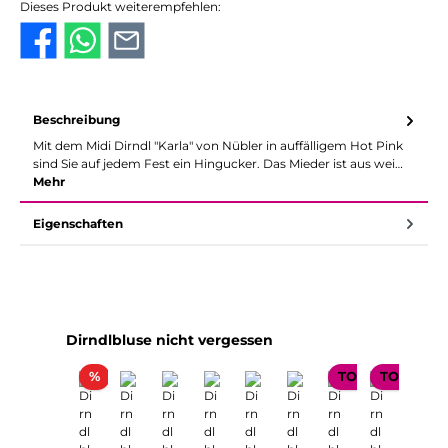
Dieses Produkt weiterempfehlen:
Beschreibung
Mit dem Midi Dirndl "Karla" von Nübler in auffälligem Hot Pink
sind Sie auf jedem Fest ein Hingucker. Das Mieder ist aus wei…
Mehr
Eigenschaften
Produktgalerie überspringen
Dirndlbluse nicht vergessen
Rabatt
%
TOP SELLER
TOP SELL