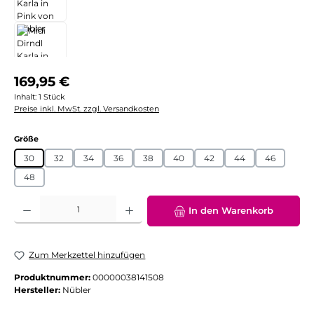
Regulärer Preis:
169,95 €
Inhalt:
1 Stück
Preise inkl. MwSt. zzgl. Versandkosten
auswählen
Größe
30
32
34
36
38
40
42
44
46
48
Produkt Anzahl: Gib den gewünschten Wert ein oder benutze die Schaltflächen
In den Warenkorb
Zum Merkzettel hinzufügen
Produktnummer:
00000038141508
Hersteller:
Nübler