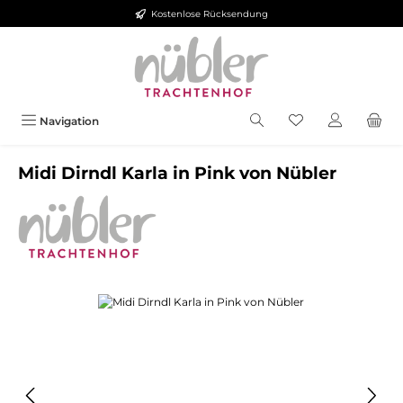
Kostenlose Rücksendung
Zum Hauptinhalt springen
Navigation
Midi Dirndl Karla in Pink von Nübler
Bildergalerie überspringen