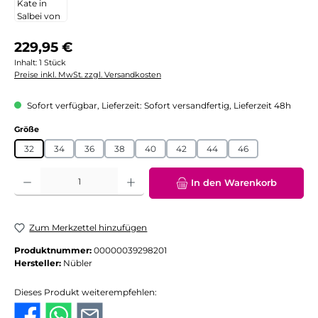
Regulärer Preis:
229,95 €
Inhalt:
1 Stück
Preise inkl. MwSt. zzgl. Versandkosten
Sofort verfügbar, Lieferzeit: Sofort versandfertig, Lieferzeit 48h
auswählen
Größe
32
34
36
38
40
42
44
46
Produkt Anzahl: Gib den gewünschten Wert ein oder benutze die Schaltflächen
In den Warenkorb
Zum Merkzettel hinzufügen
Produktnummer:
00000039298201
Hersteller:
Nübler
Dieses Produkt weiterempfehlen: