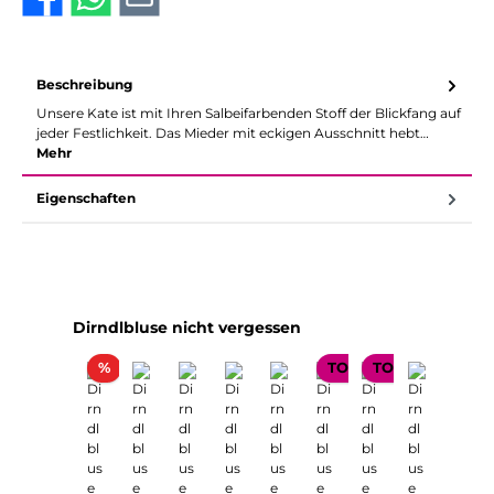
Beschreibung
Unsere Kate ist mit Ihren Salbeifarbenden Stoff der Blickfang auf
jeder Festlichkeit. Das Mieder mit eckigen Ausschnitt hebt…
Mehr
Eigenschaften
Produktgalerie überspringen
Dirndlbluse nicht vergessen
Rabatt
%
TOP SELLER
TOP SELLER