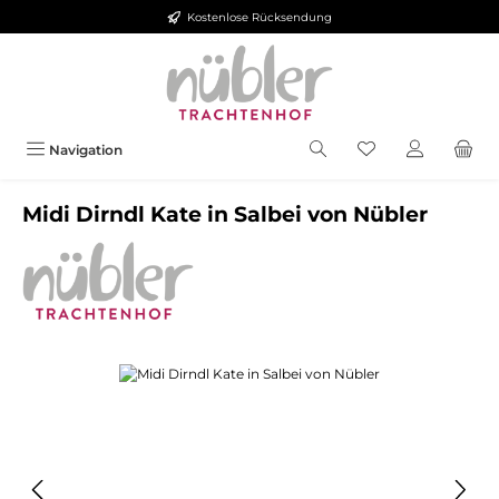
Kostenlose Rücksendung
Zum Hauptinhalt springen
Navigation
Midi Dirndl Kate in Salbei von Nübler
Bildergalerie überspringen