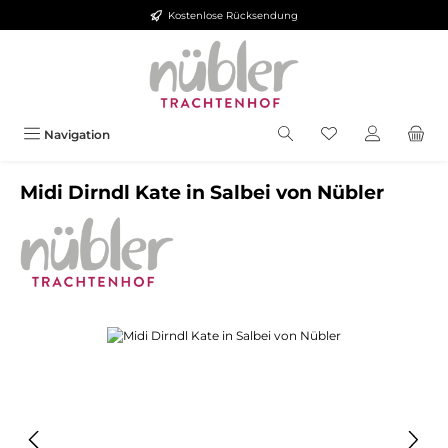
Kostenlose Rücksendung
Zum Hauptinhalt springen
Navigation
Midi Dirndl Kate in Salbei von Nübler
Bildergalerie überspringen