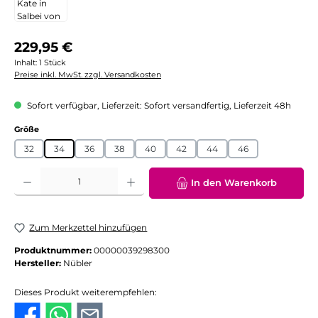
Regulärer Preis:
229,95 €
Inhalt:
1 Stück
Preise inkl. MwSt. zzgl. Versandkosten
Sofort verfügbar, Lieferzeit: Sofort versandfertig, Lieferzeit 48h
auswählen
Größe
32
34
36
38
40
42
44
46
Produkt Anzahl: Gib den gewünschten Wert ein oder benutze die Schaltflächen
In den Warenkorb
Zum Merkzettel hinzufügen
Produktnummer:
00000039298300
Hersteller:
Nübler
Dieses Produkt weiterempfehlen: