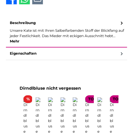
Beschreibung
Unsere Kate ist mit Ihren Salbeifarbenden Stoff der Blickfang auf
jeder Festlichkeit. Das Mieder mit eckigen Ausschnitt hebt…
Mehr
Eigenschaften
Produktgalerie überspringen
Dirndlbluse nicht vergessen
Rabatt
%
TOP SELLER
TOP SELL
Nur