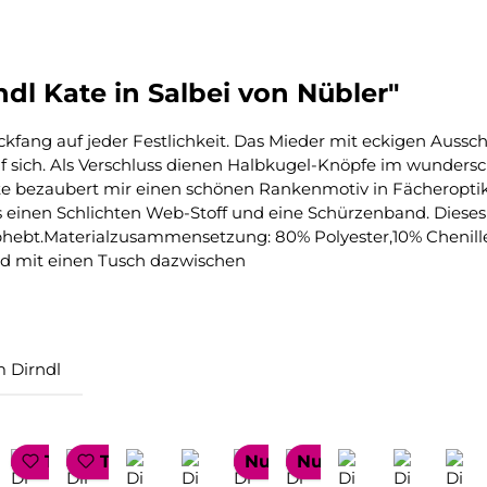
dl Kate in Salbei von Nübler"
ickfang auf jeder Festlichkeit. Das Mieder mit eckigen Aussc
 auf sich. Als Verschluss dienen Halbkugel-Knöpfe im wunde
e bezaubert mir einen schönen Rankenmotiv in Fächeroptik,
 einen Schlichten Web-Stoff und eine Schürzenband. Dieses 
hebt.Materialzusammensetzung: 80% Polyester,10% Chenille
nd mit einen Tusch dazwischen
 Dirndl
LLER
TOP SELLER
TOP SELLER
Nur 1 auf Lager!
Nur 1 auf Lager!