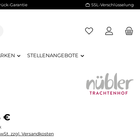
rück-Garantie
SSL-Verschlüsselung
RKEN
STELLENANGEBOTE
eis:
5 €
k
MwSt. zzgl. Versandkosten