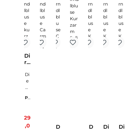
Di
rn
dl
Di
bl
e
us
hi
e
nr
k
Pr
ei
ur
od
ße
za
uk
nd
r
tn
Verkaufspreis:
29
e
m
u
,0
Dir
M
D
D
Di
Di
m