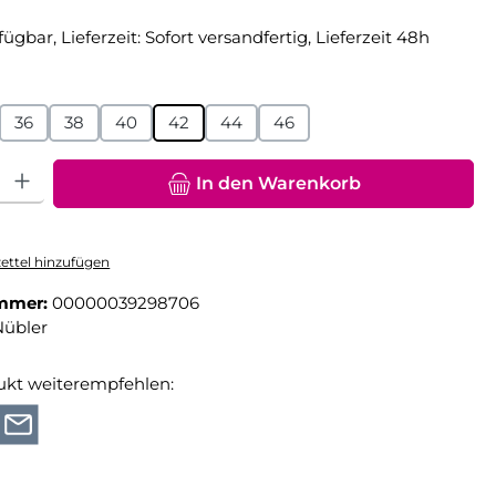
fügbar, Lieferzeit: Sofort versandfertig, Lieferzeit 48h
hlen
36
38
40
42
44
46
hl: Gib den gewünschten Wert ein oder benutze die Schaltfläche
In den Warenkorb
ttel hinzufügen
mmer:
00000039298706
Nübler
ukt weiterempfehlen: