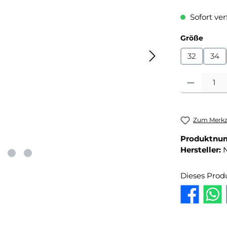
Sofort ver
auswä
Größe
32
34
Produkt Anza
Zum Merkze
Produktnu
Hersteller:
Dieses Prod