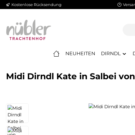
Kostenlose Rücksendung
Versa
m Hauptinhalt springen
Zur Suche springen
Zur Hauptnavigation springen
NEUHEITEN
DIRNDL
Midi Dirndl Kate in Salbei vo
Bildergalerie überspringen