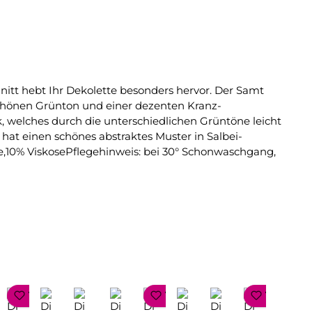
hnitt hebt Ihr Dekolette besonders hervor. Der Samt
rschönen Grünton und einer dezenten Kranz-
 welches durch die unterschiedlichen Grüntöne leicht
hat einen schönes abstraktes Muster in Salbei-
,10% ViskosePflegehinweis: bei 30° Schonwaschgang,
TOP SELLER
TOP SELLER
TOP SE