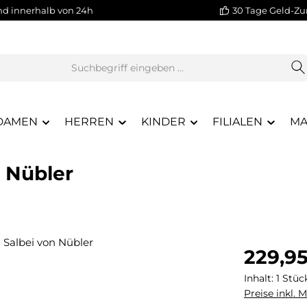
nd innerhalb von 24h
30 Tage Geld-Zu
DAMEN
HERREN
KINDER
FILIALEN
MA
n Nübler
Regulärer Pr
229,9
Inhalt:
1 Stüc
Preise inkl. 