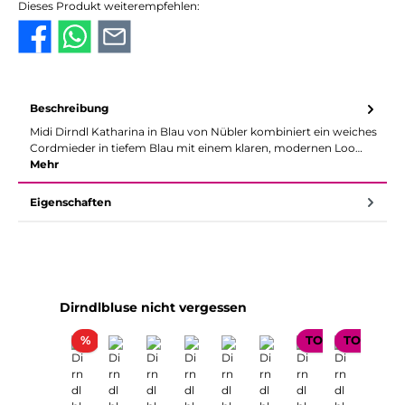
Dieses Produkt weiterempfehlen:
Beschreibung
Midi Dirndl Katharina in Blau von Nübler kombiniert ein weiches
Cordmieder in tiefem Blau mit einem klaren, modernen Loo…
Mehr
Eigenschaften
Produktgalerie überspringen
Dirndlbluse nicht vergessen
Rabatt
%
TOP SELLER
TOP SELL