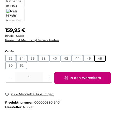
Regulärer Preis:
159,95 €
Inhalt:
1 Stück
Preise inkl. MwSt. zzgl. Versandkosten
auswählen
Größe
32
34
36
38
40
42
44
46
48
50
52
Produkt Anzahl: Gib den gewünschten Wert ein oder benutze die Schaltflächen
In den Warenkorb
Zum Merkzettel hinzufügen
Produktnummer:
00000038019401
Hersteller:
Nübler