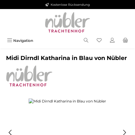
Kostenlose Rücksendung
Zum Hauptinhalt springen
Navigation
Midi Dirndl Katharina in Blau von Nübler
Bildergalerie überspringen