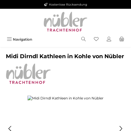
Kostenlose Rücksendung
Zum Hauptinhalt springen
Navigation
Midi Dirndl Kathleen in Kohle von Nübler
Bildergalerie überspringen