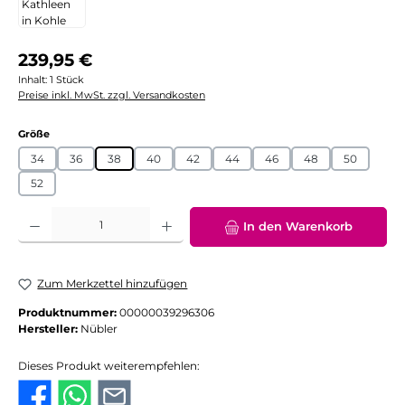
Regulärer Preis:
239,95 €
Inhalt:
1 Stück
Preise inkl. MwSt. zzgl. Versandkosten
auswählen
Größe
34
36
38
40
42
44
46
48
50
52
Produkt Anzahl: Gib den gewünschten Wert ein oder benutze die Schaltflächen
In den Warenkorb
Zum Merkzettel hinzufügen
Produktnummer:
00000039296306
Hersteller:
Nübler
Dieses Produkt weiterempfehlen: