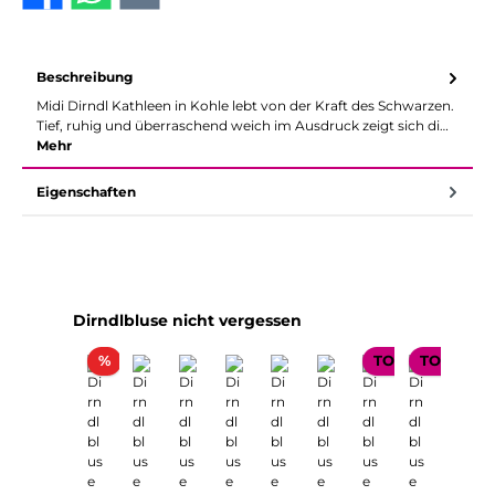
Beschreibung
Midi Dirndl Kathleen in Kohle lebt von der Kraft des Schwarzen.
Tief, ruhig und überraschend weich im Ausdruck zeigt sich di…
Mehr
Eigenschaften
Produktgalerie überspringen
Dirndlbluse nicht vergessen
Rabatt
%
TOP SELLER
TOP SELL