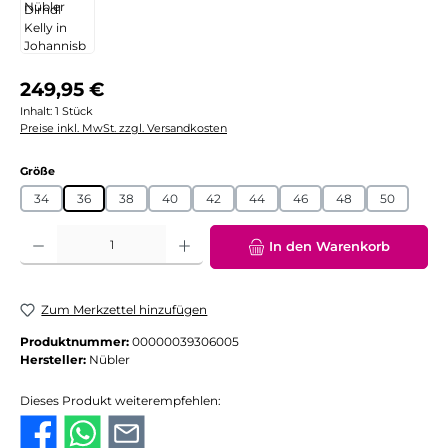
Regulärer Preis:
249,95 €
Inhalt:
1 Stück
Preise inkl. MwSt. zzgl. Versandkosten
auswählen
Größe
34
36
38
40
42
44
46
48
50
Produkt Anzahl: Gib den gewünschten Wert ein oder benutze die Schaltflächen
In den Warenkorb
Zum Merkzettel hinzufügen
Produktnummer:
00000039306005
Hersteller:
Nübler
Dieses Produkt weiterempfehlen: