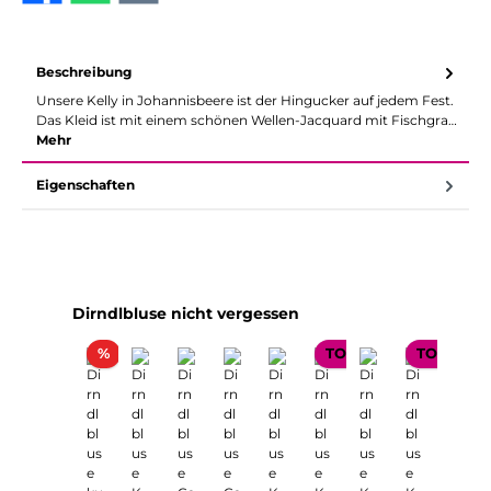
Beschreibung
Unsere Kelly in Johannisbeere ist der Hingucker auf jedem Fest.
Das Kleid ist mit einem schönen Wellen-Jacquard mit Fischgra…
Mehr
Eigenschaften
Produktgalerie überspringen
Dirndlbluse nicht vergessen
Rabatt
%
TOP SELLER
TOP SELL
TOP