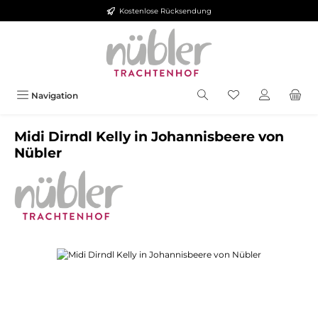
Kostenlose Rücksendung
Zum Hauptinhalt springen
Navigation
Midi Dirndl Kelly in Johannisbeere von
Nübler
Bildergalerie überspringen